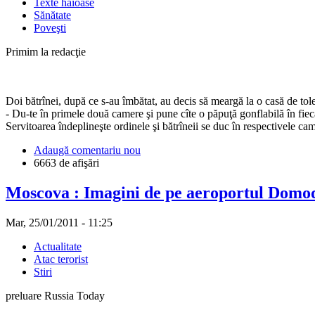
Texte haioase
Sănătate
Poveşti
Primim la redacţie
Doi bătrînei, după ce s-au îmbătat, au decis să meargă la o casă de toler
- Du-te în primele două camere şi pune cîte o păpuţă gonflabilă în fieca
Servitoarea îndeplineşte ordinele şi bătrîneii se duc în respectivele c
Adaugă comentariu nou
6663 de afişări
Moscova : Imagini de pe aeroportul Domod
Mar, 25/01/2011 - 11:25
Actualitate
Atac terorist
Stiri
preluare Russia Today