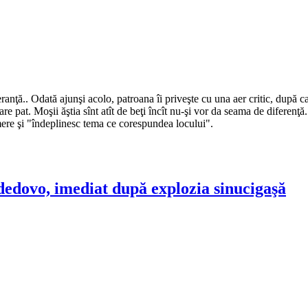
anţă.. Odată ajunşi acolo, patroana îi priveşte cu una aer critic, după ca
re pat. Moşii ăştia sînt atît de beţi încît nu-şi vor da seama de diferenţ
amere şi "îndeplinesc tema ce corespundea locului".
edovo, imediat după explozia sinucigaşă