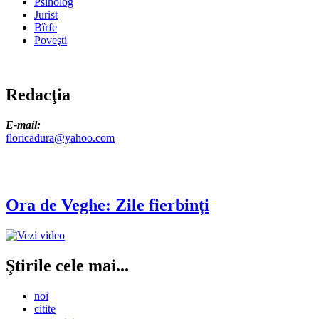
Psiholog
Jurist
Bîrfe
Poveşti
Redacţia
E-mail:
floricadura@yahoo.com
Ora de Veghe: Zile fierbinți
Ştirile cele mai...
noi
citite