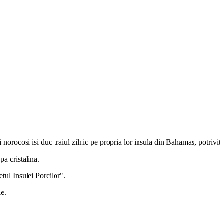
i norocosi isi duc traiul zilnic pe propria lor insula din Bahamas, potrivi
pa cristalina.
etul Insulei Porcilor".
le.