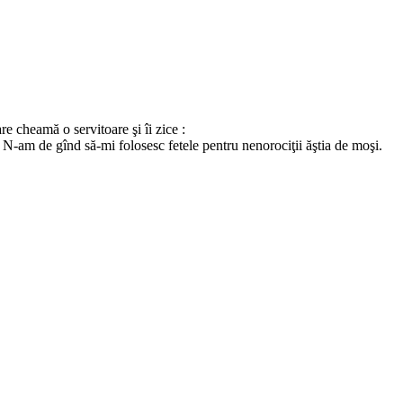
re cheamă o servitoare şi îi zice :
ă. N-am de gînd să-mi folosesc fetele pentru nenorociţii ăştia de moşi.