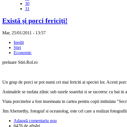
30
31
Există şi porci fericiţi!
Mar, 25/01/2011 - 13:57
Inedit
Stiri
Economic
preluare Stiri.Rol.ro
Un grup de porci se pot numi cei mai fericiti ai speciei lor. Acesti porc
Animalele se rasfata zilnic sub razele soarelui si se racoresc cu bai in a
Viata porcinelor a fost insemnata in cartea pentru copii intitulata "Secr
Jim Abernethy, fotograf si oceanolog, este cel care a realizat fotografii
Adaugă comentariu nou
6476 de afişări