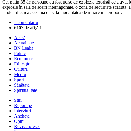
Cel puţin 35 de persoane au fost ucise de explozia teroristă ce a avut
explozie în sala de sosiri internaţionale, o zonă de securitate scăzută, a
la identificarea acestuia cît şi la modalitatea de intrare în aeroport.
1 comentariu
6163 de afişări
Acasă
Actualitate
BN Leaks
Politic
Economic
Educaţie
Cultură
Mediu
Sport
Sănătate
Spiritualitate
Stiri
Reportaje
Interviuri
Anchete
Opinii
Revista presei