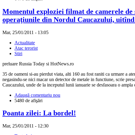
Momentul exploziei filmat de camerele de 
operaţiunile din Nordul Caucazului, uitînd 
Mar, 25/01/2011 - 13:05
Actualitate
Atac terorist
Stiri
preluare Russia Today si HotNews.ro
35 de oameni si-au pierdut viata, alti 160 au fost raniti ca urmare a at
negasindu-se nici macar un detector de metale in functiune, scrie pres
Caucazului, unde de la inceputul lunii ianuarie se desfasoara o ampla o
Adaugă comentariu nou
5480 de afişări
Poanta zilei: La bordel!
Mar, 25/01/2011 - 12:30