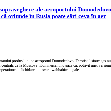
supraveghere ale aeroportului Domodedovo. P
că oriunde în Rusia poate sări ceva în aer
entatului produs luni pe aeroportul Domodedovo. Teroristul sinucigas nu a
a centrala de la Moscova. Kommersant noteaza ca, potrivit unei versiuni
peratiune de lichidare a miscarii wahhabite ilegale.