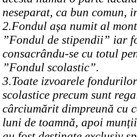
neseparat, ca bun comun, in
2.Fondul așa numit al mont
”Fondul de stipendii” iar f
consacrându-se cu totul pen
”Fondul scolastic”.
3.Toate izvoarele fondurilor
scolastice precum sunt regal
cârciumărit dimpreună cu câ
luni de toamnă, apoi munții
au fost destinate exclusiv sp