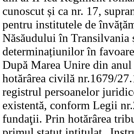
cunoscut și ca nr. 17, supr
pentru institutele de învăță
Năsăudului în Transilvania ș
determinațiunilor în favoare
După Marea Unire din anul 1
hotărârea civilă nr.1679/27.
registrul persoanelor juridic
existentă, conform Legii nr.
fundaţii. Prin hotărârea trib
primul statut intitulat „Ins