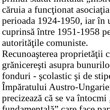
căruia a funcţionat asociaţi
perioada 1924-1950, iar în 
cuprinsă între 1951-1958 pe
autorităţile comuniste.
Recunoaşterea proprietăţii 
grănicereşti asupra bunurilo
fonduri - şcolastic şi de sti
Împăratului Austro-Ungariei
precizează că se va întocmi 
fundamentală” care face part