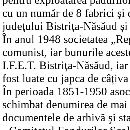
cu un număr de 8 fabrici şi 
judeţului Bistriţa-Năsăud ş
În anul 1948 societatea „Reg
comunist, iar bunurile aceste
I.F.E.T. Bistriţa-Năsăud, i
fost luate cu japca de câțiva 
În perioada 1851-1950 asocia
schimbat denumirea de mai m
documentele de arhivă şi sta