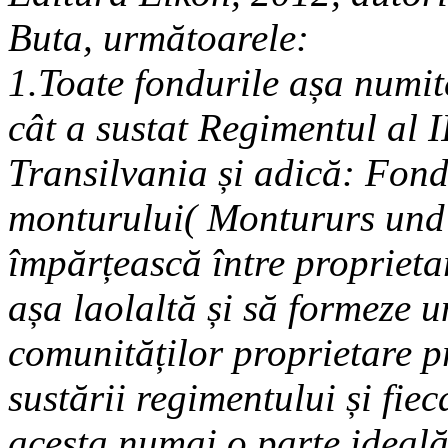
Buta, următoarele:
1.Toate fondurile așa numite
cât a sustat Regimentul al 
Transilvania și adică: Fond
monturului( Montururs und 
împărțească între proprieta
așa laolaltă și să formeze u
comunităților proprietare p
sustării regimentului și fie
acesta numai o parte ideală