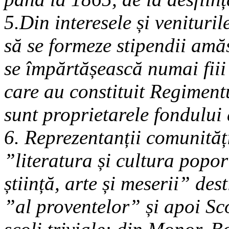
5.Din interesele și venituril
să se formeze stipendii amă
se împărtășească numai fiii
care au constituit Regiment
sunt proprietarele fondului 
6. Reprezentanții comunităț
”literatura și cultura popo
știință, arte și meserii” de
”al proventelor” și apoi Sco