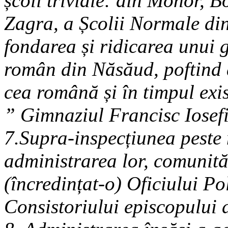
școli triviale: din Monor, 
Zagra, a Școlii Normale di
fondarea și ridicarea unui 
român din Năsăud, poftind a
cea română și în timpul exi
” Gimnaziul Francisc Iosef
7.Supra-inspecțiunea peste 
administrarea lor, comunită
(încredințat-o) Oficiului Po
Consistoriului episcopului 