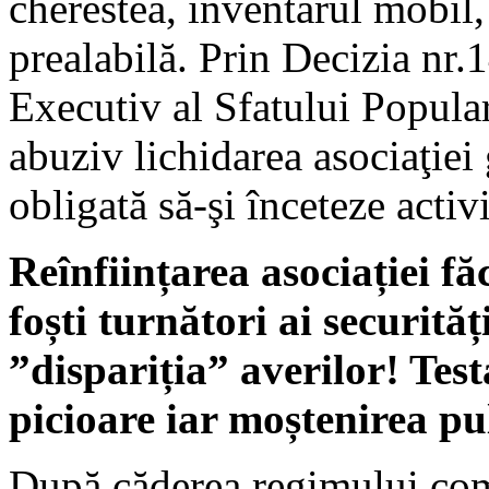
cherestea, inventarul mobil,
prealabilă. Prin Decizia nr.
Executiv al Sfatului Popular
abuziv lichidarea asociaţiei g
obligată să-şi înceteze activi
Reînființarea asociației fă
foști turnători ai securităț
”dispariția” averilor! Tes
picioare iar moștenirea pu
După căderea regimului comu