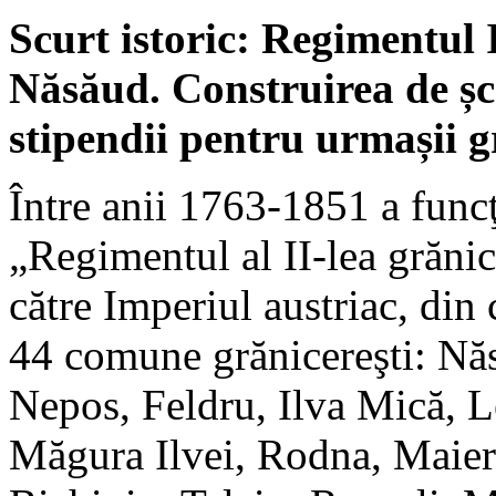
Scurt istoric: Regimentul I
Năsăud. Construirea de școl
stipendii pentru urmașii g
Între anii 1763-1851 a func
„Regimentul al II-lea grănic
către Imperiul austriac, din
44 comune grănicereşti: Năs
Nepos, Feldru, Ilva Mică, L
Măgura Ilvei, Rodna, Maier