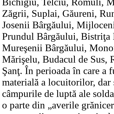
Bichigiu, Telciu, Romuli, M
Zăgrii, Suplai, Găureni, Ru
Josenii Bârgăului, Mijlocen
Prundul Bârgăului, Bistriţa
Mureşenii Bârgăului, Monor,
Mărişelu, Budacul de Sus, 
Şanţ. În perioada în care a f
materială a locuitorilor, dar
câmpurile de luptă ale solda
o parte din „averile grănic