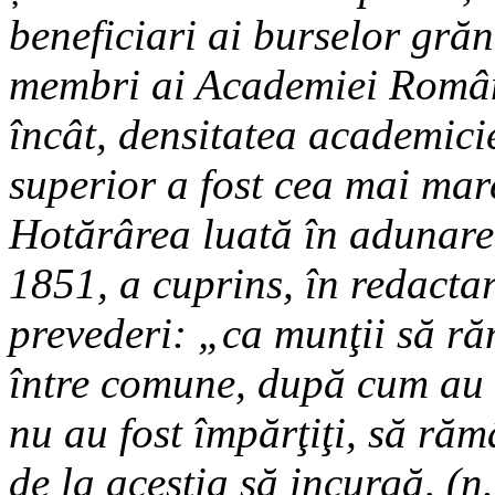
beneficiari ai burselor gră
membri ai Academiei Român
încât, densitatea academici
superior a fost cea mai mar
Hotărârea luată în adunarea
1851, a cuprins, în redacta
prevederi: „ca munţii să răm
între comune, după cum au fo
nu au fost împărţiţi, să răm
de la aceştia să incurgă, (n.n