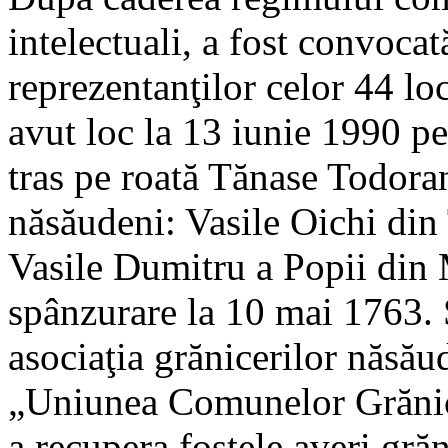
intelectuali, a fost convoca
reprezentanţilor celor 44 loca
avut loc la 13 iunie 1990 pe
tras pe roată Tănase Todoran,
năsăudeni: Vasile Oichi din
Vasile Dumitru a Popii din 
spânzurare la 10 mai 1763. S
asociaţia grănicerilor năsă
„Uniunea Comunelor Grănic
a recupera fostele averi grăn