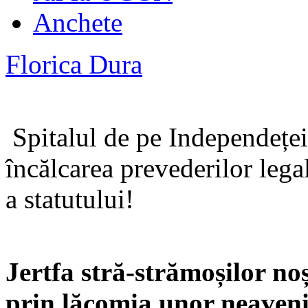
Anchete
Florica Dura
Spitalul de pe Independeței,
încălcarea prevederilor legal
a statutului!
Jertfa stră-strămoșilor no
prin lăcomia unor neaveni