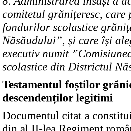
8. Administrarea însăși a ac
comitetul grănițeresc, care
fondurilor scolastice grănițe
Năsăudului”, și care își al
executiv numit ”Comisiunea
scolastice din Districtul N
Testamentul foștilor grănic
descendenților legitimi
Documentul citat a constitui
din al II-lea Regiment româ