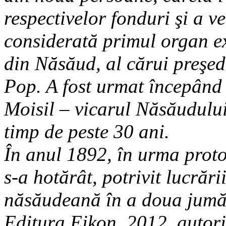
respectivelor fonduri şi a v
considerată primul organ ex
din Năsăud, al cărui preşed
Pop. A fost urmat începând
Moisil – vicarul Năsăudului
timp de peste 30 ani.
În anul 1892, în urma proto
s-a hotărât, potrivit lucrări
năsăudeană în a doua jumăt
Editura Eikon, 2012, autori