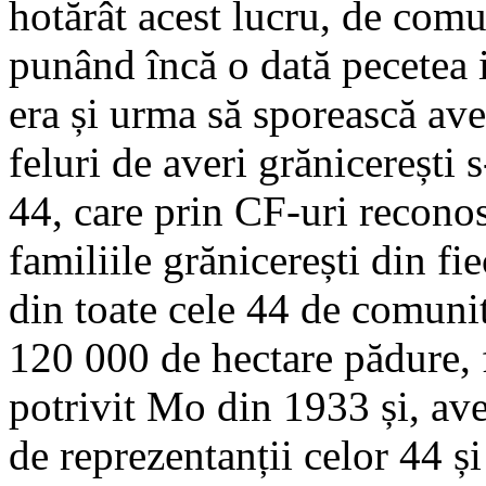
hotărât acest lucru, de comu
punând încă o dată pecetea i
era și urma să sporească ave
feluri de averi grănicerești s
44, care prin CF-uri reconosc
familiile grănicerești din f
din toate cele 44 de comunit
120 000 de hectare pădure, f
potrivit Mo din 1933 și, ave
de reprezentanții celor 44 ș