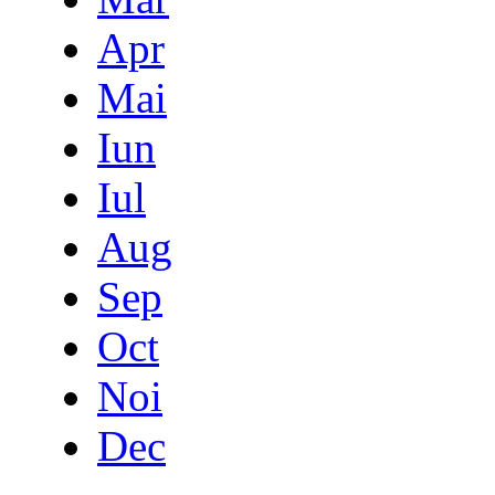
Apr
Mai
Iun
Iul
Aug
Sep
Oct
Noi
Dec