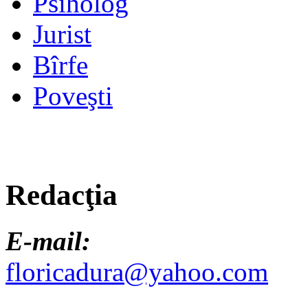
Psiholog
Jurist
Bîrfe
Poveşti
Redacţia
E-mail:
floricadura@yahoo.com