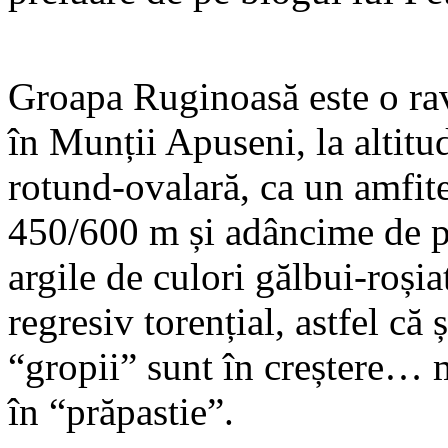
Groapa Ruginoasă este o rav
în Munții Apuseni, la altit
rotund-ovalară, ca un amfit
450/600 m și adâncime de pe
argile de culori gălbui-roșia
regresiv torențial, astfel c
“gropii” sunt în creștere… 
în “prăpastie”.