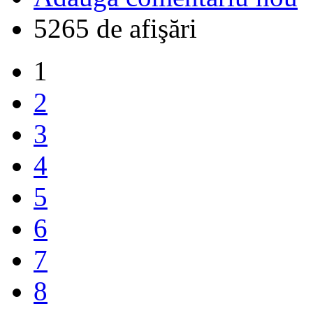
5265 de afişări
1
2
3
4
5
6
7
8