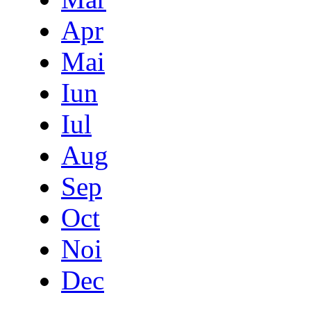
Apr
Mai
Iun
Iul
Aug
Sep
Oct
Noi
Dec