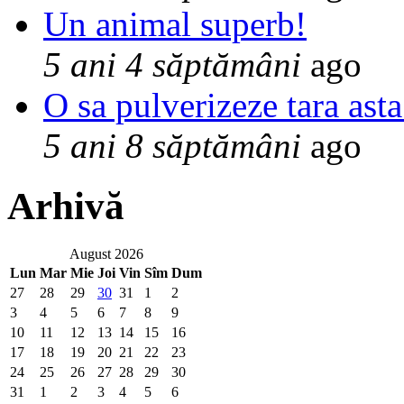
Un animal superb!
5 ani 4 săptămâni
ago
O sa pulverizeze tara asta
5 ani 8 săptămâni
ago
Arhivă
August 2026
Lun
Mar
Mie
Joi
Vin
Sîm
Dum
27
28
29
30
31
1
2
3
4
5
6
7
8
9
10
11
12
13
14
15
16
17
18
19
20
21
22
23
24
25
26
27
28
29
30
31
1
2
3
4
5
6