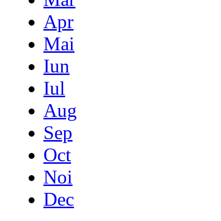
Apr
Mai
Iun
Iul
Aug
Sep
Oct
Noi
Dec