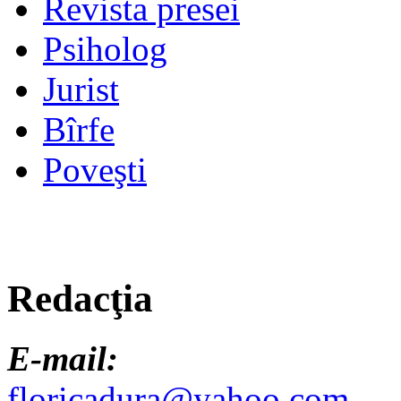
Revista presei
Psiholog
Jurist
Bîrfe
Poveşti
Redacţia
E-mail:
floricadura@yahoo.com