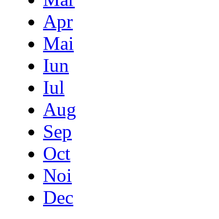
Apr
Mai
Iun
Iul
Aug
Sep
Oct
Noi
Dec