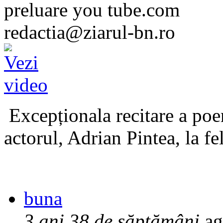
preluare you tube.com
redactia@ziarul-bn.ro
Excepționala recitare a poe
actorul, Adrian Pintea, la fe
buna
3 ani 38 de săptămâni
ag