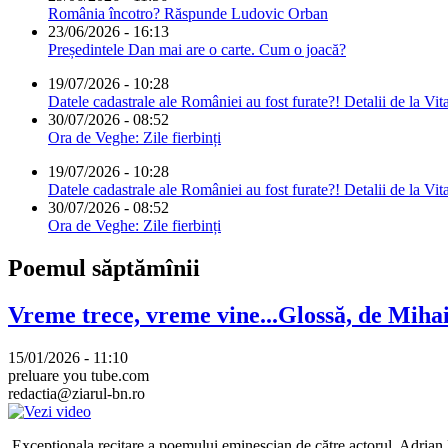
România încotro? Răspunde Ludovic Orban
23/06/2026 - 16:13
Președintele Dan mai are o carte. Cum o joacă?
19/07/2026 - 10:28
Datele cadastrale ale României au fost furate?! Detalii de la Vit
30/07/2026 - 08:52
Ora de Veghe: Zile fierbinți
19/07/2026 - 10:28
Datele cadastrale ale României au fost furate?! Detalii de la Vit
30/07/2026 - 08:52
Ora de Veghe: Zile fierbinți
Poemul săptămînii
Vreme trece, vreme vine...Glossă, de Mih
15/01/2026 - 11:10
preluare you tube.com
redactia@ziarul-bn.ro
Excepționala recitare a poemului eminescian de către actorul, Adrian P