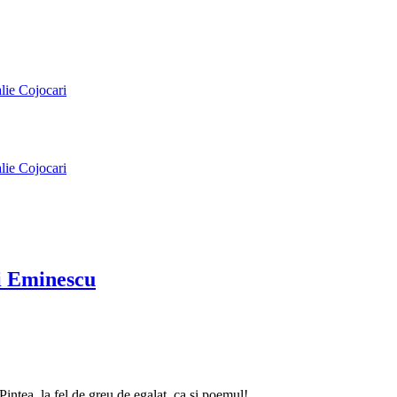
alie Cojocari
alie Cojocari
ai Eminescu
intea, la fel de greu de egalat, ca și poemul!