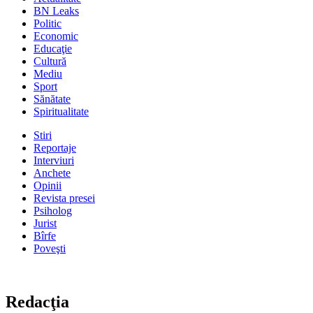
BN Leaks
Politic
Economic
Educaţie
Cultură
Mediu
Sport
Sănătate
Spiritualitate
Stiri
Reportaje
Interviuri
Anchete
Opinii
Revista presei
Psiholog
Jurist
Bîrfe
Poveşti
Redacţia