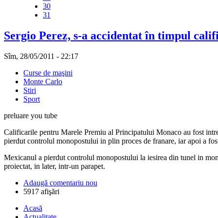
30
31
Sergio Perez, s-a accidentat în timpul cali
Sîm, 28/05/2011 - 22:17
Curse de maşini
Monte Carlo
Stiri
Sport
preluare you tube
Calificarile pentru Marele Premiu al Principatului Monaco au fost intre
pierdut controlul monopostului in plin proces de franare, iar apoi a fost
Mexicanul a pierdut controlul monopostului la iesirea din tunel in momen
proiectat, in later, intr-un parapet.
Adaugă comentariu nou
5917 afişări
Acasă
Actualitate