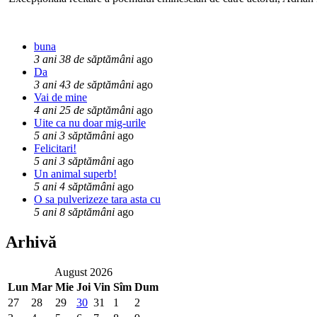
buna
3 ani 38 de săptămâni
ago
Da
3 ani 43 de săptămâni
ago
Vai de mine
4 ani 25 de săptămâni
ago
Uite ca nu doar mig-urile
5 ani 3 săptămâni
ago
Felicitari!
5 ani 3 săptămâni
ago
Un animal superb!
5 ani 4 săptămâni
ago
O sa pulverizeze tara asta cu
5 ani 8 săptămâni
ago
Arhivă
August 2026
Lun
Mar
Mie
Joi
Vin
Sîm
Dum
27
28
29
30
31
1
2