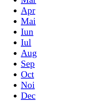
Apr
Mai
Iun
Iul
Aug
Sep
Oct
Noi
Dec