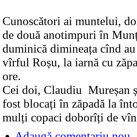
Cunoscători ai muntelui, doi
de două anotimpuri în Munț
duminică dimineața cînd au 
vîrful Roșu, la iarnă cu zăp
ore.
Cei doi, Claudiu Mureșan și
fost blocați în zăpadă la în
mulți copaci doborîți de vîn
Adaugă comentariu nou