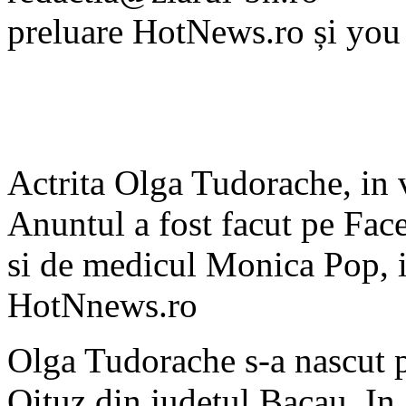
preluare HotNews.ro și you
Actrita Olga Tudorache, in v
Anuntul a fost facut pe Fac
si de medicul Monica Pop, 
HotNnews.ro
Olga Tudorache s-a nascut 
Oituz din judetul Bacau. In 