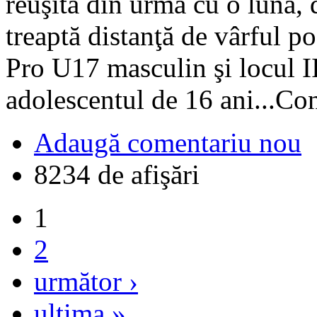
reuşita din urmă cu o lună, 
treaptă distanţă de vârful p
Pro U17 masculin şi locul I
adolescentul de 16 ani...Co
Adaugă comentariu nou
8234 de afişări
1
2
următor ›
ultima »