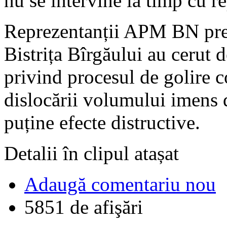
nu se intervine la timp cu re
Reprezentanții APM BN prez
Bistrița Bîrgăului au cerut 
privind procesul de golire c
dislocării volumului imens 
puține efecte distructive.
Detalii în clipul atașat
Adaugă comentariu nou
5851 de afişări