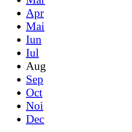
Apr
Mai
Iun
Iul
Aug
Sep
Oct
Noi
Dec