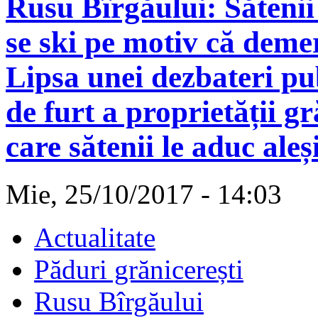
Rusu Bîrgăului: Sătenii 
se ski pe motiv că demer
Lipsa unei dezbateri pub
de furt a proprietății gr
care sătenii le aduc aleși
Mie, 25/10/2017 - 14:03
Actualitate
Păduri grănicerești
Rusu Bîrgăului