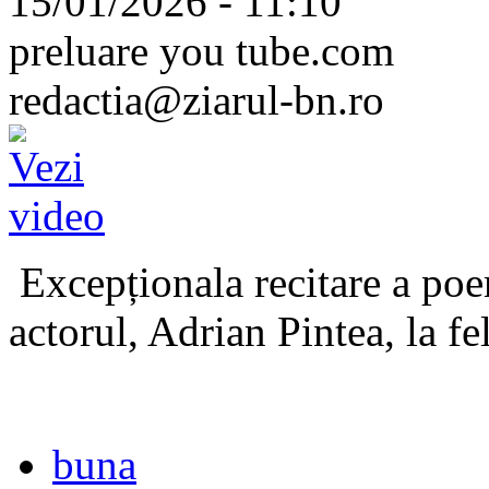
15/01/2026 - 11:10
preluare you tube.com
redactia@ziarul-bn.ro
Excepționala recitare a poe
actorul, Adrian Pintea, la fe
buna