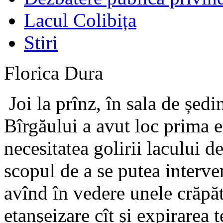
Lacul Colibița
Stiri
Florica Dura
Joi la prînz, în sala de ședi
Bîrgăului a avut loc prima e
necesitatea golirii lacului d
scopul de a se putea interve
avînd în vedere unele crăpă
etanșeizare cît și expirarea 