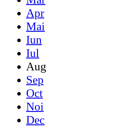
Apr
Mai
Iun
Iul
Aug
Sep
Oct
Noi
Dec