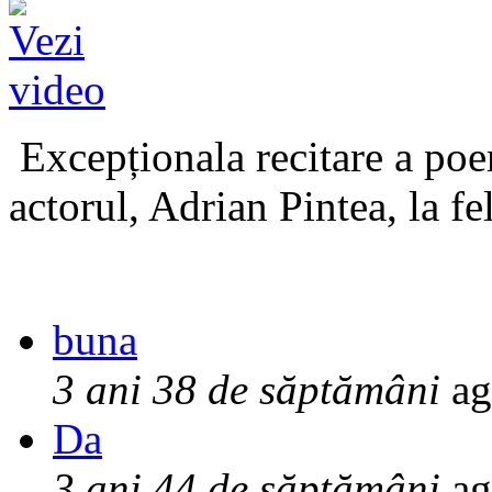
Excepționala recitare a poe
actorul, Adrian Pintea, la fe
buna
3 ani 38 de săptămâni
ag
Da
3 ani 44 de săptămâni
ag