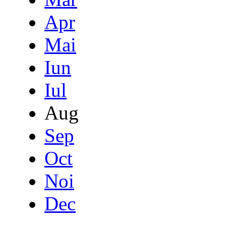
Apr
Mai
Iun
Iul
Aug
Sep
Oct
Noi
Dec