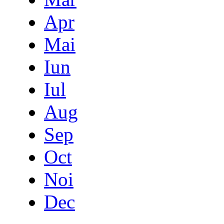
Apr
Mai
Iun
Iul
Aug
Sep
Oct
Noi
Dec