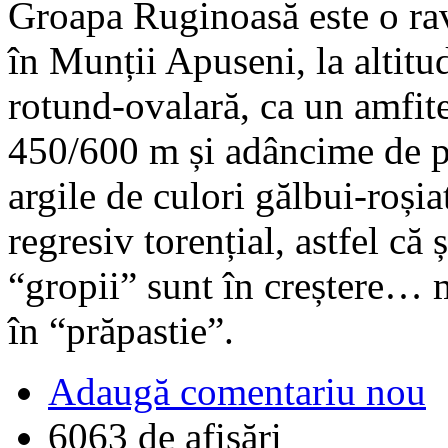
Groapa Ruginoasă este o rav
în Munții Apuseni, la altit
rotund-ovalară, ca un amfit
450/600 m și adâncime de pe
argile de culori gălbui-roșia
regresiv torențial, astfel c
“gropii” sunt în creștere… 
în “prăpastie”.
Adaugă comentariu nou
6063 de afişări