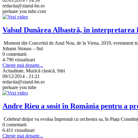
02/01/2019 - 14:39
redactia@ziarul-bn.ro
preluare you tube.com
Valsul Dunărea Albastră, în interpretarea 
Moment din Concertul de Anul Nou, de la Viena, 2019, eveniment tra
Johann Strauss – fiul
0 comentarii
4.790 vizualizari
Citeşte mai departe...
Actualitate, Muzică clasică, Stiri
09/12/2014 - 21:21
redactia@ziarul-bn.ro
preluare you tube
Andre Rieu a sosit în România pentru a pre
Celebrul dirijor va evolua împreună cu orchestra sa, în Piața Constituț
0 comentarii
6.411 vizualizari
Citeşte mai departe...