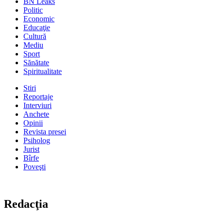
BN Leaks
Politic
Economic
Educaţie
Cultură
Mediu
Sport
Sănătate
Spiritualitate
Stiri
Reportaje
Interviuri
Anchete
Opinii
Revista presei
Psiholog
Jurist
Bîrfe
Poveşti
Redacţia