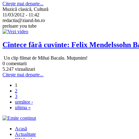
Citeşte mai departe...
Muzică clasică, Cultură
11/03/2012 - 11:42
redactia@ziarul-bn.ro
preluare you tube
Cîntece fără cuvinte: Felix Mendelssohn B
Un clip filmat de Mihai Bacalu. Muţumim!
0 comentarii
5.247 vizualizari
Citeşte mai departe...
1
2
3
următor ›
ultima »
Acasă
Actualitate