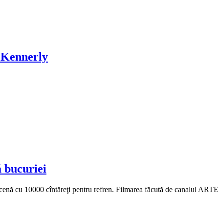
i Kennerly
 bucuriei
ă cu 10000 cîntăreţi pentru refren. Filmarea făcută de canalul ARTE re