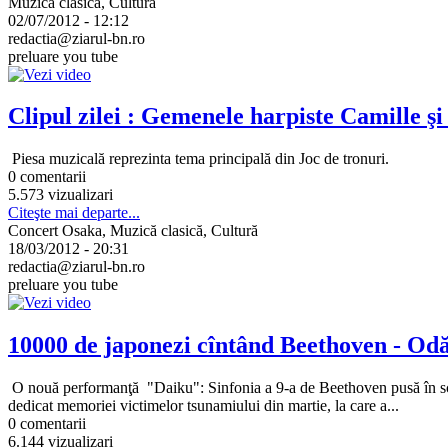
Muzică clasică, Cultură
02/07/2012 - 12:12
redactia@ziarul-bn.ro
preluare you tube
Clipul zilei : Gemenele harpiste Camille ş
Piesa muzicală reprezinta tema principală din Joc de tronuri.
0 comentarii
5.573 vizualizari
Citeşte mai departe...
Concert Osaka, Muzică clasică, Cultură
18/03/2012 - 20:31
redactia@ziarul-bn.ro
preluare you tube
10000 de japonezi cîntând Beethoven - Odă
O nouă performanţă "Daiku": Sinfonia a 9-a de Beethoven pusă în scen
dedicat memoriei victimelor tsunamiului din martie, la care a...
0 comentarii
6.144 vizualizari