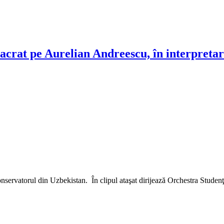
onsacrat pe Aurelian Andreescu, în interpre
ervatorul din Uzbekistan. În clipul ataşat dirijează Orchestra Studenţea