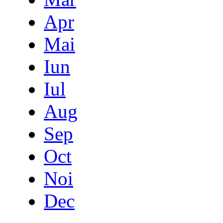
Apr
Mai
Iun
Iul
Aug
Sep
Oct
Noi
Dec