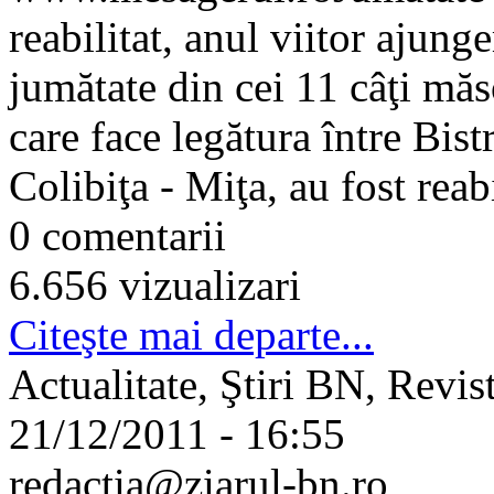
reabilitat, anul viitor ajun
jumătate din cei 11 câţi m
care face legătura între Bist
Colibiţa - Miţa, au fost reabil
0 comentarii
6.656 vizualizari
Citeşte mai departe...
Actualitate, Ştiri BN, Revis
21/12/2011 - 16:55
redactia@ziarul-bn.ro