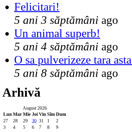
Felicitari!
5 ani 3 săptămâni
ago
Un animal superb!
5 ani 4 săptămâni
ago
O sa pulverizeze tara asta
5 ani 8 săptămâni
ago
Arhivă
August 2026
Lun
Mar
Mie
Joi
Vin
Sîm
Dum
27
28
29
30
31
1
2
3
4
5
6
7
8
9