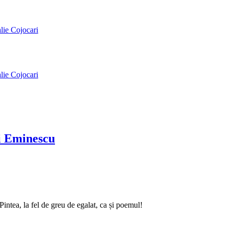
alie Cojocari
alie Cojocari
ai Eminescu
intea, la fel de greu de egalat, ca și poemul!