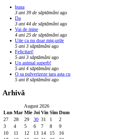
buna
3 ani 39 de săptămâni
ago
Da
3 ani 44 de săptămâni
ago
Vai de mine
4 ani 25 de săptămâni
ago
Uite ca nu doar mig-urile
5 ani 3 săptămâni
ago
Felicitari!
5 ani 3 săptămâni
ago
Un animal superb!
5 ani 4 săptămâni
ago
O sa pulverizeze tara asta cu
5 ani 8 săptămâni
ago
Arhivă
August 2026
Lun
Mar
Mie
Joi
Vin
Sîm
Dum
27
28
29
30
31
1
2
3
4
5
6
7
8
9
10
11
12
13
14
15
16