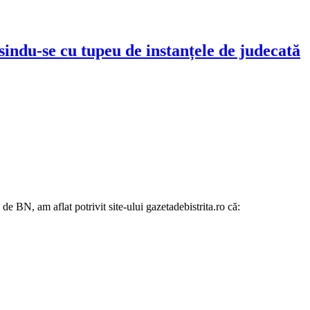
osindu-se cu tupeu de instanțele de judecată
e BN, am aflat potrivit site-ului gazetadebistrita.ro că: