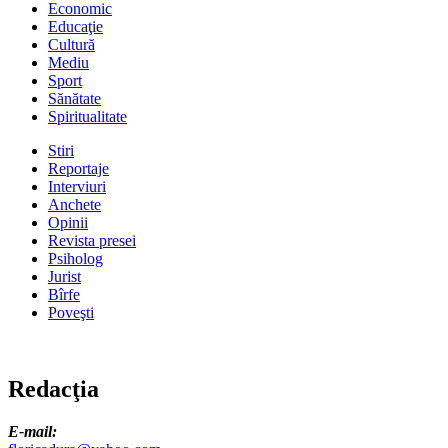
Economic
Educaţie
Cultură
Mediu
Sport
Sănătate
Spiritualitate
Stiri
Reportaje
Interviuri
Anchete
Opinii
Revista presei
Psiholog
Jurist
Bîrfe
Poveşti
Redacţia
E-mail: