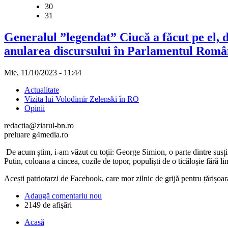
30
31
Generalul ”legendat” Ciucă a făcut pe el, 
anularea discursului în Parlamentul Româ
Mie, 11/10/2023 - 11:44
Actualitate
Vizita lui Volodimir Zelenski în RO
Opinii
redactia@ziarul-bn.ro
preluare g4media.ro
De acum știm, i-am văzut cu toții: George Simion, o parte dintre susți
Putin, coloana a cincea, cozile de topor, populiști de o ticăloșie fără lim
Acești patriotarzi de Facebook, care mor zilnic de grijă pentru țărișoa
Adaugă comentariu nou
2149 de afişări
Acasă