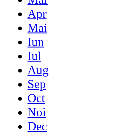
Apr
Mai
Iun
Iul
Aug
Sep
Oct
Noi
Dec