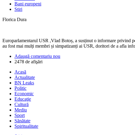
Bani europeni
Stiri
Florica Dura
Europarlamentarul USR ,Vlad Botoș, a susținut o informare privind posib
au fost mai mulți membri și simpatizanți ai USR, doritori de a afla info
Adaugă comentariu nou
2478 de afişări
Acasă
Actualitate
BN Leaks
Politic
Economic
Educaţie
Cultură
Mediu
Sport
Sănătate
Spiritualitate