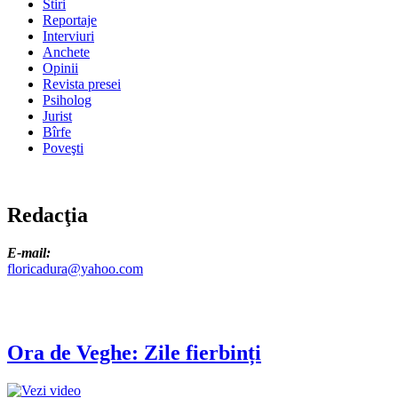
Stiri
Reportaje
Interviuri
Anchete
Opinii
Revista presei
Psiholog
Jurist
Bîrfe
Poveşti
Redacţia
E-mail:
floricadura@yahoo.com
Ora de Veghe: Zile fierbinți