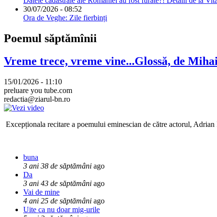
Datele cadastrale ale României au fost furate?! Detalii de la Vit
30/07/2026 - 08:52
Ora de Veghe: Zile fierbinți
Poemul săptămînii
Vreme trece, vreme vine...Glossă, de Mih
15/01/2026 - 11:10
preluare you tube.com
redactia@ziarul-bn.ro
Excepționala recitare a poemului eminescian de către actorul, Adrian P
buna
3 ani 38 de săptămâni
ago
Da
3 ani 43 de săptămâni
ago
Vai de mine
4 ani 25 de săptămâni
ago
Uite ca nu doar mig-urile