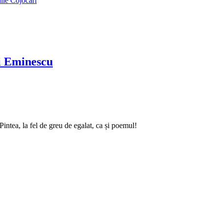
alie Cojocari
ai Eminescu
intea, la fel de greu de egalat, ca și poemul!