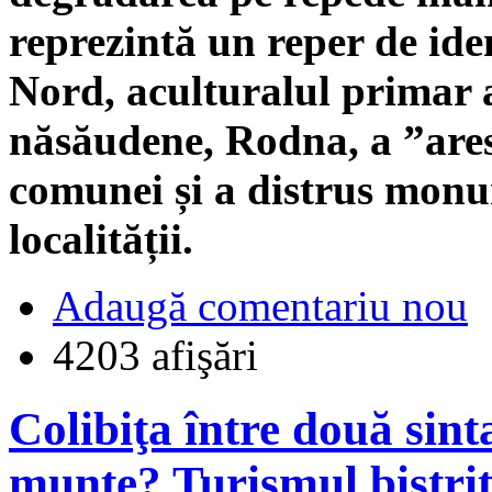
reprezintă un reper de ide
Nord, aculturalul primar a
năsăudene, Rodna, a ”arest
comunei și a distrus monum
localității.
Adaugă comentariu nou
4203 afişări
Colibiţa între două sin
munte? Turismul bistriț