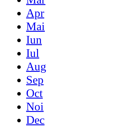
Apr
Mai
Iun
Iul
Aug
Sep
Oct
Noi
Dec