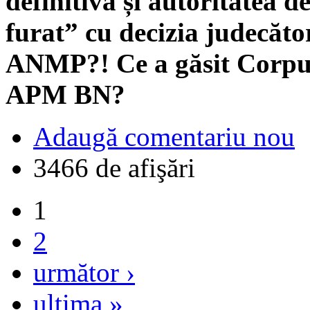
definitivă și autoritatea 
furat” cu decizia judecăto
ANMP?! Ce a găsit Corpu
APM BN?
Adaugă comentariu nou
3466 de afişări
1
2
următor ›
ultima »