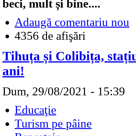
beci, mult și bine....
Adaugă comentariu nou
4356 de afişări
Tihuța și Colibița, staț
ani!
Dum, 29/08/2021 - 15:39
Educaţie
Turism pe pâine