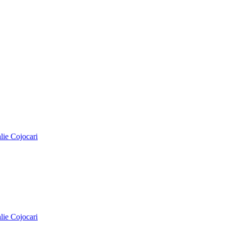
alie Cojocari
alie Cojocari