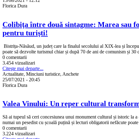
15/08/2021 - 12:12
Florica Dura
Colibiţa între două sintagme: Marea sau fo
pentru turişti!
Bistrița-Năsăud, un județ care la finalul secolului al XIX-lea și încep
poate să dezvolte turismul chiar și după 70 de ani de comunism și 30 d
0 comentarii
3.454 vizualizari
Citeşte mai departe...
Actualitate, Minciuni turistice, Anchete
25/07/2021 - 20:45
Florica Dura
Valea Vinului: Un reper cultural transform
Să ai tupeul să ceri concesiunea unui monument cultural și istoric la a
numai un pesedist cu școală puțină și lecturi obligatorii nefăcute poate
0 comentarii
3.224 vizualizari