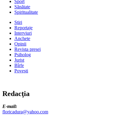
Sport
Sănătate
Spiritualitate
Stiri
Reportaje
Interviuri
Anchete
Opinii
Revista presei
Psiholog
Jurist
Bîrfe
Poveşti
Redacţia
E-mail:
floricadura@yahoo.com