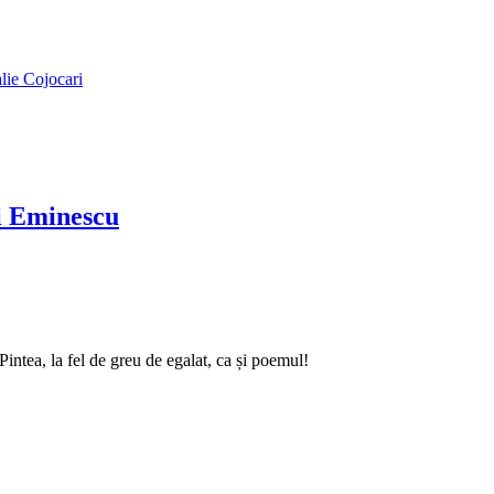
alie Cojocari
ai Eminescu
intea, la fel de greu de egalat, ca și poemul!