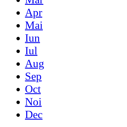
Apr
Mai
Iun
Iul
Aug
Sep
Oct
Noi
Dec