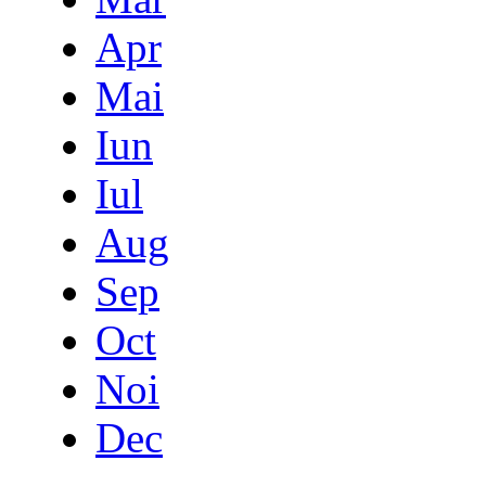
Apr
Mai
Iun
Iul
Aug
Sep
Oct
Noi
Dec