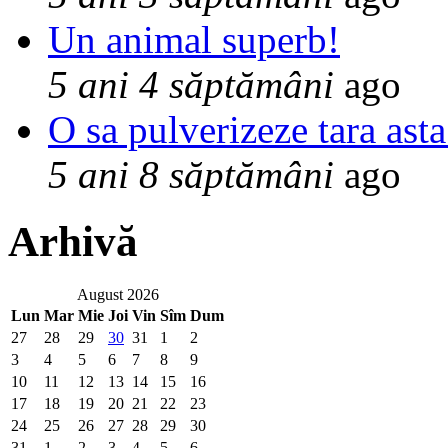
Un animal superb!
5 ani 4 săptămâni
ago
O sa pulverizeze tara asta
5 ani 8 săptămâni
ago
Arhivă
August 2026
Lun
Mar
Mie
Joi
Vin
Sîm
Dum
27
28
29
30
31
1
2
3
4
5
6
7
8
9
10
11
12
13
14
15
16
17
18
19
20
21
22
23
24
25
26
27
28
29
30
31
1
2
3
4
5
6