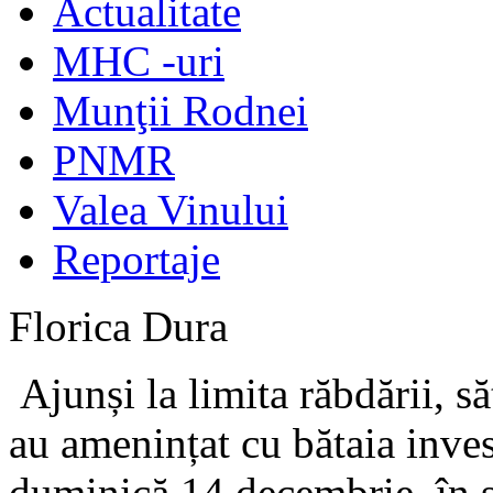
Actualitate
MHC -uri
Munţii Rodnei
PNMR
Valea Vinului
Reportaje
Florica Dura
Ajunși la limita răbdării, s
au amenințat cu bătaia invest
duminică 14 decembrie, în s