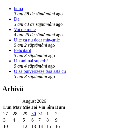
buna
3 ani 38 de săptămâni
ago
Da
3 ani 43 de săptămâni
ago
Vai de mine
4 ani 25 de săptămâni
ago
Uite ca nu doar mig-urile
5 ani 2 săptămâni
ago
Felicitari!
5 ani 3 săptămâni
ago
Un animal superb!
5 ani 4 săptămâni
ago
O sa pulverizeze tara asta cu
5 ani 8 săptămâni
ago
Arhivă
August 2026
Lun
Mar
Mie
Joi
Vin
Sîm
Dum
27
28
29
30
31
1
2
3
4
5
6
7
8
9
10
11
12
13
14
15
16