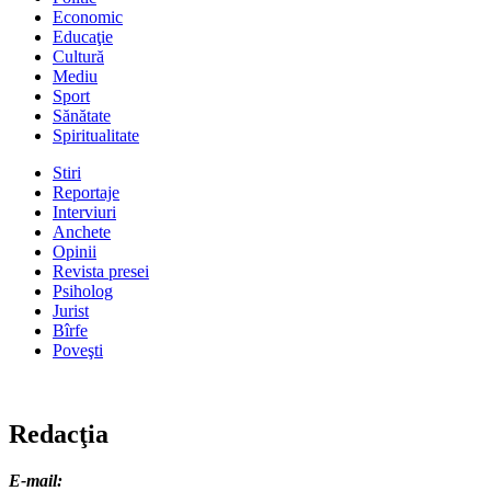
Economic
Educaţie
Cultură
Mediu
Sport
Sănătate
Spiritualitate
Stiri
Reportaje
Interviuri
Anchete
Opinii
Revista presei
Psiholog
Jurist
Bîrfe
Poveşti
Redacţia
E-mail: