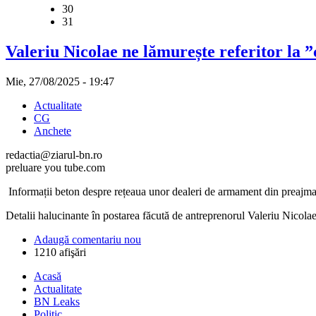
30
31
Valeriu Nicolae ne lămurește referitor la ”
Mie, 27/08/2025 - 19:47
Actualitate
CG
Anchete
redactia@ziarul-bn.ro
preluare you tube.com
Informații beton despre rețeaua unor dealeri de armament din preajma
Detalii halucinante în postarea făcută de antreprenorul Valeriu Nicolae
Adaugă comentariu nou
1210 afişări
Acasă
Actualitate
BN Leaks
Politic