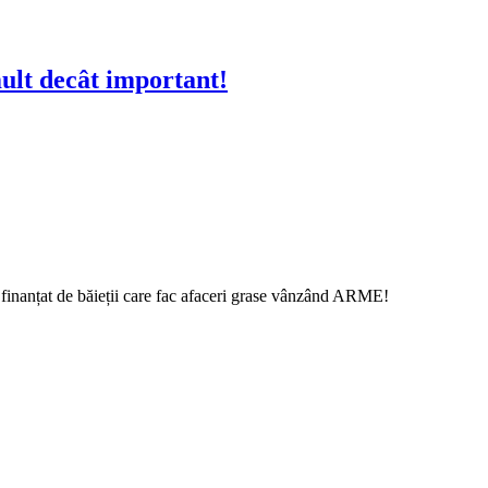
mult decât important!
finanțat de băieții care fac afaceri grase vânzând ARME!