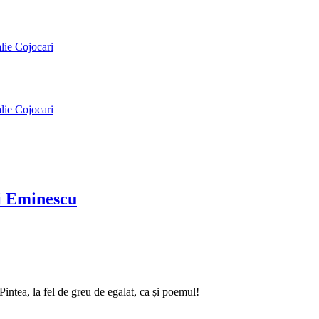
alie Cojocari
alie Cojocari
ai Eminescu
intea, la fel de greu de egalat, ca și poemul!