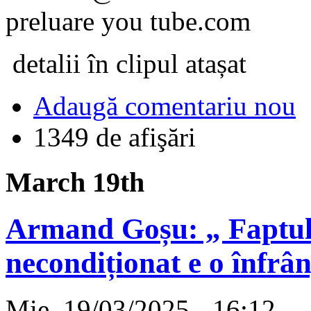
preluare you tube.com
detalii în clipul atașat
Adaugă comentariu nou
1349 de afişări
March 19th
Armand Goșu: „ Faptul 
necondiționat e o înfrâ
Mie, 19/03/2025 - 16:12