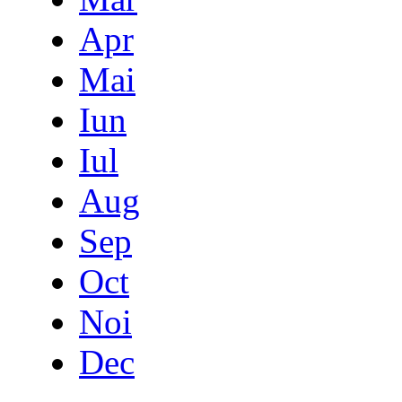
Apr
Mai
Iun
Iul
Aug
Sep
Oct
Noi
Dec