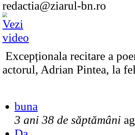
redactia@ziarul-bn.ro
Excepționala recitare a poe
actorul, Adrian Pintea, la fe
buna
3 ani 38 de săptămâni
ag
Da