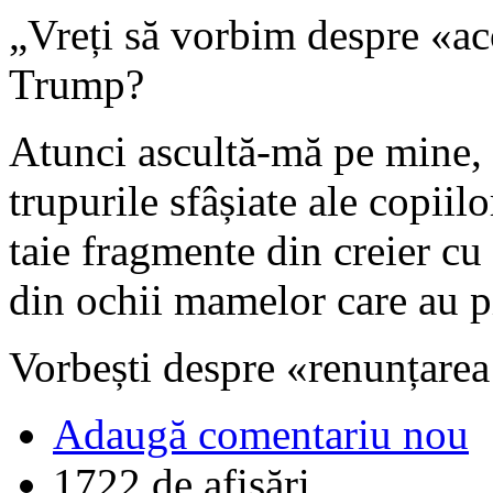
„Vreți să vorbim despre «a
Trump?
Atunci ascultă-mă pe mine, 
trupurile sfâșiate ale copiil
taie fragmente din creier cu 
din ochii mamelor care au pi
Vorbești despre «renunțarea 
Adaugă comentariu nou
1722 de afişări