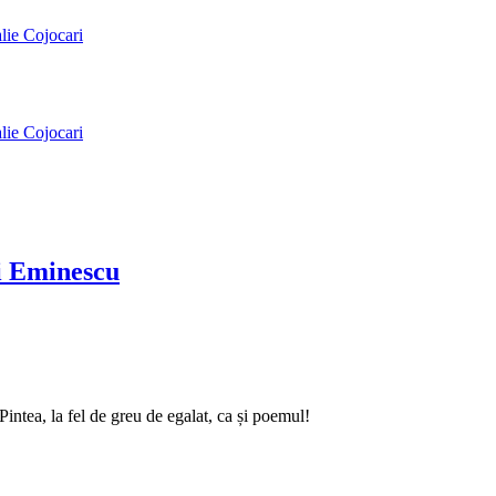
alie Cojocari
alie Cojocari
ai Eminescu
intea, la fel de greu de egalat, ca și poemul!