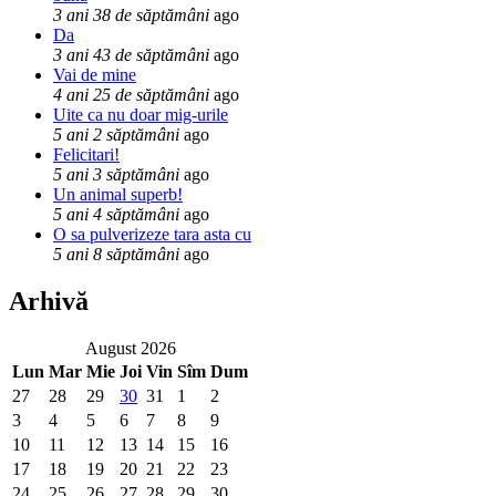
3 ani 38 de săptămâni
ago
Da
3 ani 43 de săptămâni
ago
Vai de mine
4 ani 25 de săptămâni
ago
Uite ca nu doar mig-urile
5 ani 2 săptămâni
ago
Felicitari!
5 ani 3 săptămâni
ago
Un animal superb!
5 ani 4 săptămâni
ago
O sa pulverizeze tara asta cu
5 ani 8 săptămâni
ago
Arhivă
August 2026
Lun
Mar
Mie
Joi
Vin
Sîm
Dum
27
28
29
30
31
1
2
3
4
5
6
7
8
9
10
11
12
13
14
15
16
17
18
19
20
21
22
23
24
25
26
27
28
29
30