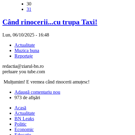
30
31
Când rinocerii...cu trupa Taxi!
Lun, 06/10/2025 - 16:48
Actualitate
Muzica buna
Reportaje
redactia@ziarul-bn.ro
preluare you tube.com
Mulțumim! E vremea când rinocerii amuțesc!
Adaugă comentariu nou
973 de afişări
Acasă
Actualitate
BN Leaks
Politic
Economic
Educaţie