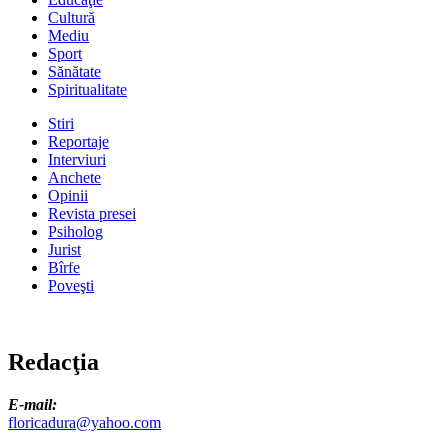
Cultură
Mediu
Sport
Sănătate
Spiritualitate
Stiri
Reportaje
Interviuri
Anchete
Opinii
Revista presei
Psiholog
Jurist
Bîrfe
Poveşti
Redacţia
E-mail:
floricadura@yahoo.com