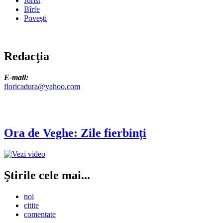
Jurist
Bîrfe
Poveşti
Redacţia
E-mail:
floricadura@yahoo.com
Ora de Veghe: Zile fierbinți
Ştirile cele mai...
noi
citite
comentate