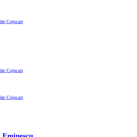
alie Cojocari
alie Cojocari
alie Cojocari
ai Eminescu