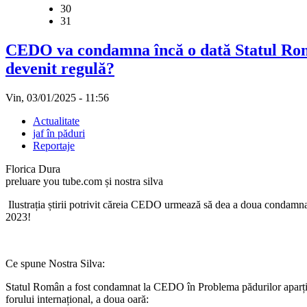
30
31
CEDO va condamna încă o dată Statul Român
devenit regulă?
Vin, 03/01/2025 - 11:56
Actualitate
jaf în păduri
Reportaje
Florica Dura
preluare you tube.com și nostra silva
Ilustrația știrii potrivit căreia CEDO urmează să dea a doua cond
2023!
Ce spune Nostra Silva:
Statul Român a fost condamnat la CEDO în Problema pădurilor aparți
forului internațional, a doua oară: