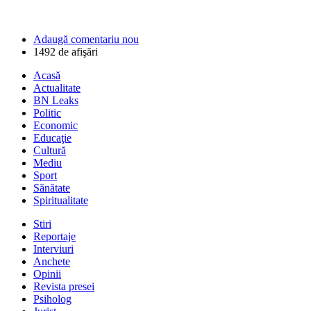
Adaugă comentariu nou
1492 de afişări
Acasă
Actualitate
BN Leaks
Politic
Economic
Educaţie
Cultură
Mediu
Sport
Sănătate
Spiritualitate
Stiri
Reportaje
Interviuri
Anchete
Opinii
Revista presei
Psiholog