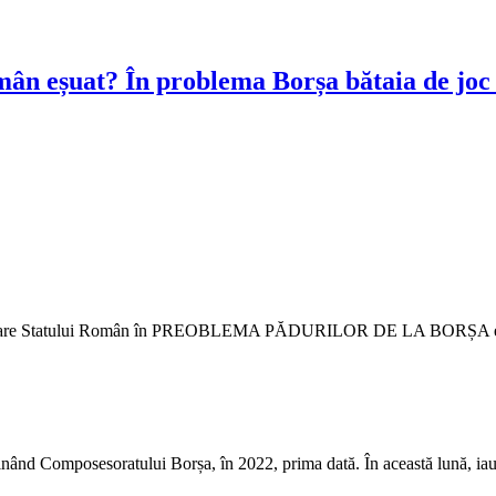
 eșuat? În problema Borșa bătaia de joc f
amnare Statului Român în PREOBLEMA PĂDURILOR DE LA BORȘA este asig
nând Composesoratului Borșa, în 2022, prima dată. În această lună, i