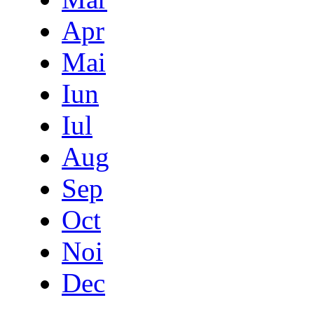
Apr
Mai
Iun
Iul
Aug
Sep
Oct
Noi
Dec