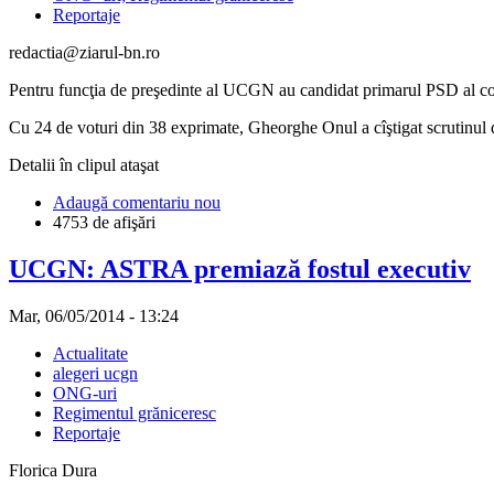
Reportaje
redactia@ziarul-bn.ro
Pentru funcţia de preşedinte al UCGN au candidat primarul PSD al com
Cu 24 de voturi din 38 exprimate, Gheorghe Onul a cîştigat scrutinul d
Detalii în clipul ataşat
Adaugă comentariu nou
4753 de afişări
UCGN: ASTRA premiază fostul executiv
Mar, 06/05/2014 - 13:24
Actualitate
alegeri ucgn
ONG-uri
Regimentul grăniceresc
Reportaje
Florica Dura