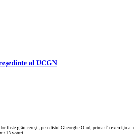
preşedinte al UCGN
lor foste grănicereşti, pesedistul Gheorghe Onul, primar în exerciţiu al
nut 13 voturi.