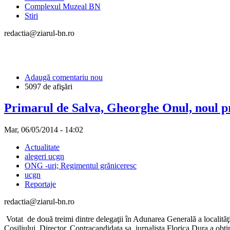
Complexul Muzeal BN
Stiri
redactia@ziarul-bn.ro
Adaugă comentariu nou
5097 de afişări
Primarul de Salva, Gheorghe Onul, noul 
Mar, 06/05/2014 - 14:02
Actualitate
alegeri ucgn
ONG -uri; Regimentul grăniceresc
ucgn
Reportaje
redactia@ziarul-bn.ro
Votat de două treimi dintre delegaţii în Adunarea Generală a localităţi
Cosiliului Director. Contracandidata sa, jurnalista Florica Dura a obţi