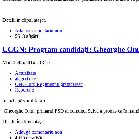
Detalii în clipul ataşat.
Adaugă comentariu nou
5613 afişări
UCGN: Program candidaţi: Gheorghe On
Mar, 06/05/2014 - 13:55
Actualitate
alegeri ucgn
ONG -uri; Regimentul grăniceresc
Reportaje
redactia@ziarul-bn.ro
Gheorghe Onul, primarul PSD al comunei Salva a promis ca în mandatu
Detalii în clipul ataşat
Adaugă comentariu nou
4955 de afişări