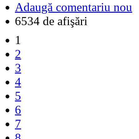
Adaugă comentariu nou
6534 de afişări
1
2
3
4
5
6
7
8