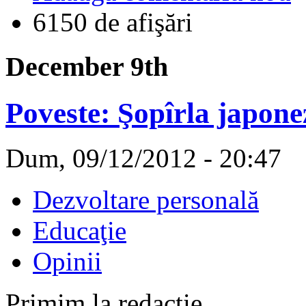
6150 de afişări
December 9th
Poveste: Şopîrla japone
Dum, 09/12/2012 - 20:47
Dezvoltare personală
Educaţie
Opinii
Primim la redacţie