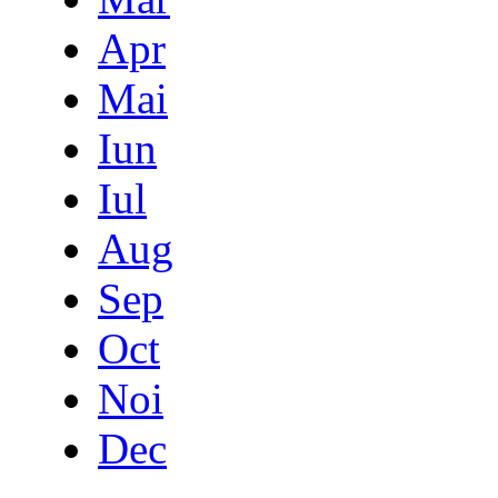
Apr
Mai
Iun
Iul
Aug
Sep
Oct
Noi
Dec