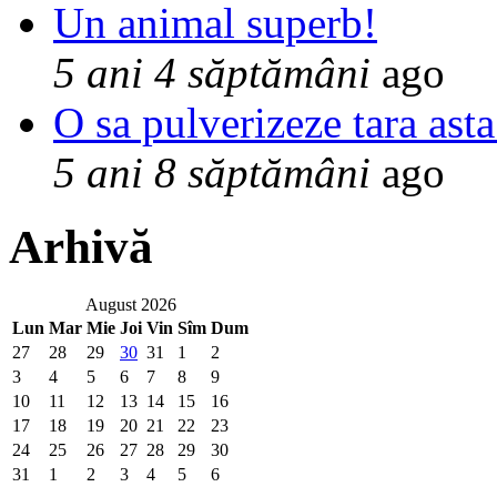
Un animal superb!
5 ani 4 săptămâni
ago
O sa pulverizeze tara asta
5 ani 8 săptămâni
ago
Arhivă
August 2026
Lun
Mar
Mie
Joi
Vin
Sîm
Dum
27
28
29
30
31
1
2
3
4
5
6
7
8
9
10
11
12
13
14
15
16
17
18
19
20
21
22
23
24
25
26
27
28
29
30
31
1
2
3
4
5
6