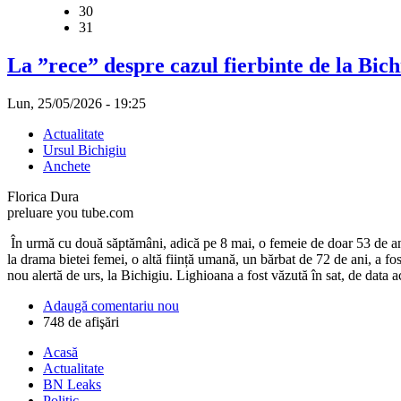
30
31
La ”rece” despre cazul fierbinte de la Bichi
Lun, 25/05/2026 - 19:25
Actualitate
Ursul Bichigiu
Anchete
Florica Dura
preluare you tube.com
În urmă cu două săptămâni, adică pe 8 mai, o femeie de doar 53 de an
la drama bietei femei, o altă ființă umană, un bărbat de 72 de ani, a fo
nou alertă de urs, la Bichigiu. Lighioana a fost văzută în sat, de data 
Adaugă comentariu nou
748 de afişări
Acasă
Actualitate
BN Leaks
Politic