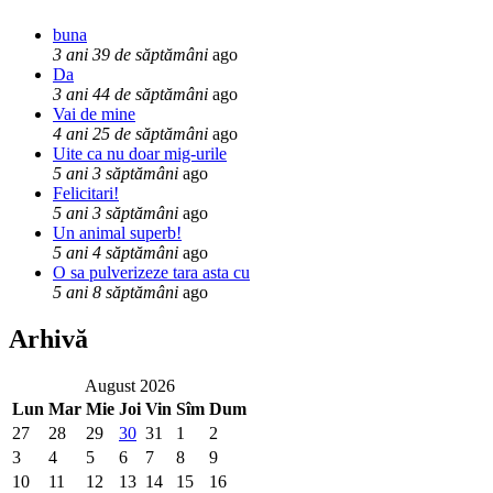
buna
3 ani 39 de săptămâni
ago
Da
3 ani 44 de săptămâni
ago
Vai de mine
4 ani 25 de săptămâni
ago
Uite ca nu doar mig-urile
5 ani 3 săptămâni
ago
Felicitari!
5 ani 3 săptămâni
ago
Un animal superb!
5 ani 4 săptămâni
ago
O sa pulverizeze tara asta cu
5 ani 8 săptămâni
ago
Arhivă
August 2026
Lun
Mar
Mie
Joi
Vin
Sîm
Dum
27
28
29
30
31
1
2
3
4
5
6
7
8
9
10
11
12
13
14
15
16