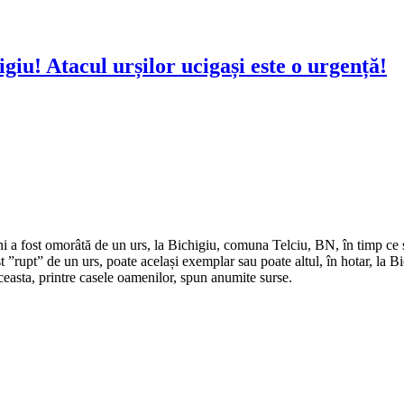
giu! Atacul urșilor ucigași este o urgență!
i a fost omorâtă de un urs, la Bichigiu, comuna Telciu, BN, în timp ce
st ”rupt” de un urs, poate același exemplar sau poate altul, în hotar, la 
aceasta, printre casele oamenilor, spun anumite surse.