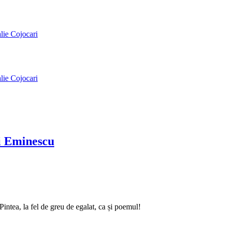
alie Cojocari
alie Cojocari
ai Eminescu
intea, la fel de greu de egalat, ca și poemul!