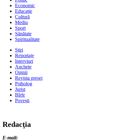
Economic
Educaţie
Cultură
Mediu
Sport
Sănătate
Spiritualitate
Stiri
Reportaje
Interviuri
Anchete
Opinii
Revista presei
Psiholog
Jurist
Bîrfe
Poveşti
Redacţia
E-mail: