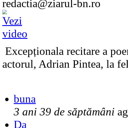
redactia@ziarul-bn.ro
Excepționala recitare a poe
actorul, Adrian Pintea, la fe
buna
3 ani 39 de săptămâni
ag
Da