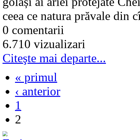
golași ai ariei protejate Che
ceea ce natura prăvale din cî
0 comentarii
6.710 vizualizari
Citeşte mai departe...
« primul
‹ anterior
1
2