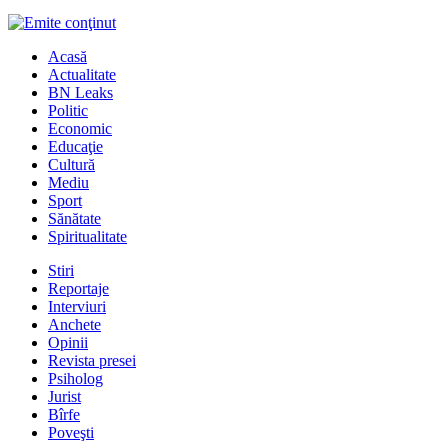
Acasă
Actualitate
BN Leaks
Politic
Economic
Educaţie
Cultură
Mediu
Sport
Sănătate
Spiritualitate
Stiri
Reportaje
Interviuri
Anchete
Opinii
Revista presei
Psiholog
Jurist
Bîrfe
Poveşti