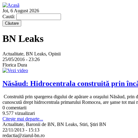
Joi, 6 August 2026
Caută:
BN Leaks
Actualitate, BN Leaks, Opinii
25/05/2016 - 23:26
Florica Dura
Năsăud: Hidrocentrala construită prin încă
Construită prin spargerea digului de apărare a oraşului Năsăud, prin dis
cunoscută drept hidrocentrala primarului Romocea, are şanse tot mai m
0 comentarii
9.577 vizualizari
Citeşte mai departe...
Actualitate, Baronii de BN, BN Leaks, Stiri, Ştiri BN
22/11/2013 - 15:13
redactia@ziarul-bn.ro