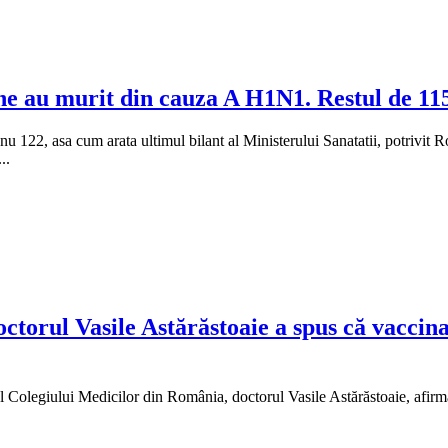
ne au murit din cauza A H1N1. Restul de 115
2, asa cum arata ultimul bilant al Ministerului Sanatatii, potrivit Rol.S
..
ctorul Vasile Astărăstoaie a spus că vaccina
şeful Colegiului Medicilor din România, doctorul Vasile Astărăstoaie, af