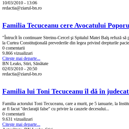
10/03/2010 - 13:06
redactia@ziarul-bn.ro
Familia Tecuceanu cere Avocatului Poporulu
"Întrucît în continuare Streinu-Cercel şi Spitalul Matei Balş refuză s
la Curtea Constituţională prevederile din legea privind drepturile pacien
0 comentarii
9.866 vizualizari
Citeşte mai departe...
BN Leaks, Stiri, Sănătate
02/03/2010 - 20:50
redactia@ziarul-bn.ro
Familia lui Toni Tecuceanu îl dă în judeca
Familia actorului Toni Tecuceanu, care a murit, pe 5 ianuarie, la Insti
ar fi facut ''declaraţii false'' cu privire la cauzele decesului...
0 comentarii
9.631 vizualizari
Citeşte mai departe...