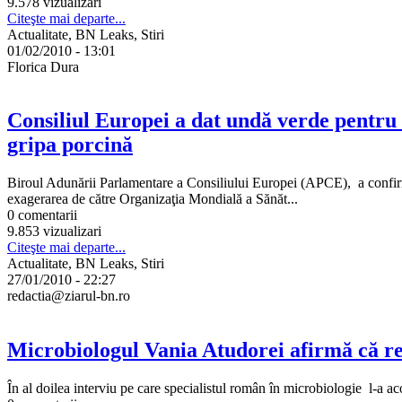
9.578 vizualizari
Citeşte mai departe...
Actualitate, BN Leaks, Stiri
01/02/2010 - 13:01
Florica Dura
Consiliul Europei a dat undă verde pentru 
gripa porcină
Biroul Adunării Parlamentare a Consiliului Europei (APCE), a confirma
exagerarea de către Organizaţia Mondială a Sănăt...
0 comentarii
9.853 vizualizari
Citeşte mai departe...
Actualitate, BN Leaks, Stiri
27/01/2010 - 22:27
redactia@ziarul-bn.ro
Microbiologul Vania Atudorei afirmă că re
În al doilea interviu pe care specialistul român în microbiologie l-a a