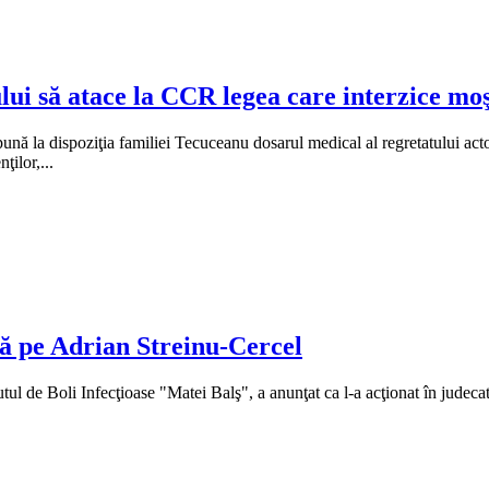
i să atace la CCR legea care interzice moşt
ă pună la dispoziţia familiei Tecuceanu dosarul medical al regretatului 
ţilor,...
tă pe Adrian Streinu-Cercel
tutul de Boli Infecţioase "Matei Balş", a anunţat ca l-a acţionat în judec