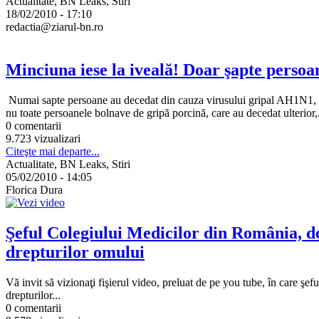
Actualitate, BN Leaks, Stiri
18/02/2010 - 17:10
redactia@ziarul-bn.ro
Minciuna iese la iveală! Doar şapte persoa
Numai sapte persoane au decedat din cauza virusului gripal AH1N1, nu 12
nu toate persoanele bolnave de gripă porcină, care au decedat ulterior,.
0 comentarii
9.723 vizualizari
Citeşte mai departe...
Actualitate, BN Leaks, Stiri
05/02/2010 - 14:05
Florica Dura
Şeful Colegiului Medicilor din România, do
drepturilor omului
Vă invit să vizionaţi fişierul video, preluat de pe you tube, în care 
drepturilor...
0 comentarii