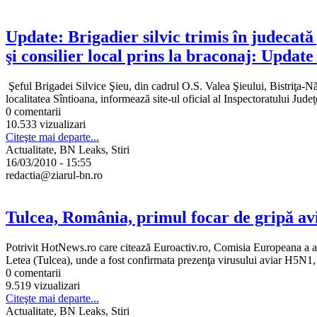
Update: Brigadier silvic trimis în judecată
şi consilier local prins la braconaj: Update
Şeful Brigadei Silvice Şieu, din cadrul O.S. Valea Şieului, Bistriţa-Năs
localitatea Sîntioana, informează site-ul oficial al Inspectoratului Judeţ
0 comentarii
10.533 vizualizari
Citeşte mai departe...
Actualitate, BN Leaks, Stiri
16/03/2010 - 15:55
redactia@ziarul-bn.ro
Tulcea, România, primul focar de gripă av
Potrivit HotNews.ro care citează Euroactiv.ro, Comisia Europeana a anu
Letea (Tulcea), unde a fost confirmata prezenţa virusului aviar H5N1, p
0 comentarii
9.519 vizualizari
Citeşte mai departe...
Actualitate, BN Leaks, Stiri