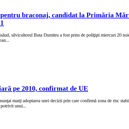
 pentru braconaj, candidat la Primăria Mări
 1
ăud, silvicultorul Buta Dumitru a fost prins de poliţişti miercuri 20 noie
ean...
iară pe 2010, confirmat de UE
nţat marţi adoptarea unei decizii prin care confirmă zona de risc stabil
otrivit unui...