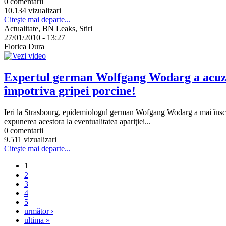
0 comentarii
10.134 vizualizari
Citeşte mai departe...
Actualitate, BN Leaks, Stiri
27/01/2010 - 13:27
Florica Dura
Expertul german Wolfgang Wodarg a acuzat 
împotriva gripei porcine!
Ieri la Strasbourg, epidemiologul german Wofgang Wodarg a mai înscri
expunerea acestora la eventualitatea apariţiei...
0 comentarii
9.511 vizualizari
Citeşte mai departe...
1
2
3
4
5
următor ›
ultima »