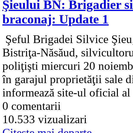
Şieului BN: Brigadier sil
braconaj: Update 1
Şeful Brigadei Silvice Şieu,
Bistriţa-Năsăud, silvicultor
poliţişti miercuri 20 noiemb
în garajul proprietăţii sale d
informează site-ul oficial al
0 comentarii
10.533 vizualizari
Citeşte mai departe...