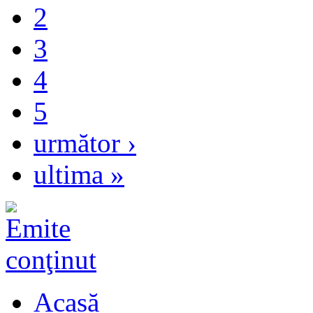
2
3
4
5
următor ›
ultima »
Acasă