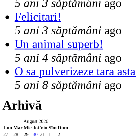
5 ani 3 săptămâni
ago
Felicitari!
5 ani 3 săptămâni
ago
Un animal superb!
5 ani 4 săptămâni
ago
O sa pulverizeze tara asta
5 ani 8 săptămâni
ago
Arhivă
August 2026
Lun
Mar
Mie
Joi
Vin
Sîm
Dum
27
28
29
30
31
1
2