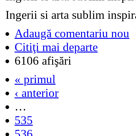
Ingerii si arta sublim inspi
Adaugă comentariu nou
Citiţi mai departe
6106 afişări
« primul
‹ anterior
…
535
536