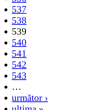
537
538
539
540
541
542
543
…
următor ›
ultima »