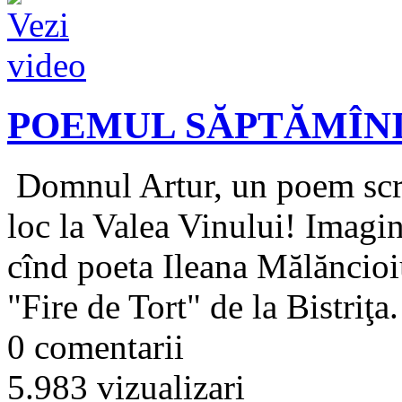
POEMUL SĂPTĂMÎNII -
Domnul Artur, un poem scris
loc la Valea Vinului! Imagi
cînd poeta Ileana Mălăncioiu
"Fire de Tort" de la Bistriţa.
0 comentarii
5.983 vizualizari