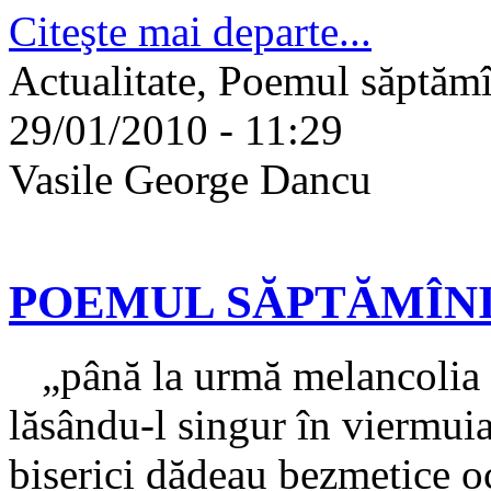
Citeşte mai departe...
Actualitate, Poemul săptămîn
29/01/2010 - 11:29
Vasile George Dancu
POEMUL SĂPTĂMÎNII -
„până la urmă melancolia n
lăsându-l singur în viermuia
biserici dădeau bezmetice oc