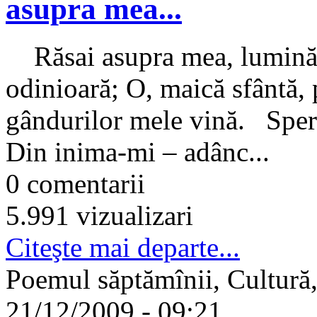
asupra mea...
Răsai asupra mea, lumină l
odinioară; O, maică sfântă, 
gândurilor mele vină. Sper
Din inima-mi – adânc...
0 comentarii
5.991 vizualizari
Citeşte mai departe...
Poemul săptămînii, Cultură,
21/12/2009 - 09:21