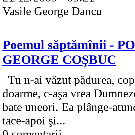
Vasile George Dancu
Poemul săptămînii -
GEORGE COŞBUC
Tu n‑ai văzut pădurea, cop
doarme, c‑aşa vrea Dumneze
bate uneori. Ea plânge‑atun
tace‑apoi şi...
0 comentarii