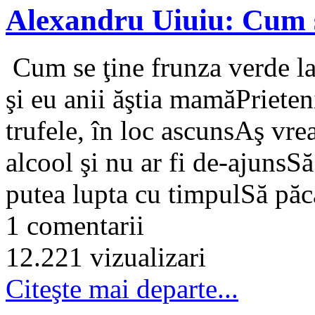
Alexandru Uiuiu: Cum s
Cum se ţine frunza verde l
şi eu anii ăştia mamăPrieteni
trufele, în loc ascunsAş vre
alcool şi nu ar fi de-ajunsS
putea lupta cu timpulSă păcă
1 comentarii
12.221 vizualizari
Citeşte mai departe...