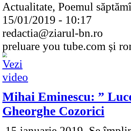
Actualitate, Poemul săptămî
15/01/2019 - 10:17
redactia@ziarul-bn.ro
preluare you tube.com și ro
Mihai Eminescu: ” Lucea
Gheorghe Cozorici
15 ianuarie 2019. Se împlin