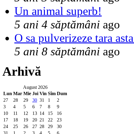
Un animal superb!
5 ani 4 săptămâni
ago
O sa pulverizeze tara asta
5 ani 8 săptămâni
ago
Arhivă
August 2026
Lun
Mar
Mie
Joi
Vin
Sîm
Dum
27
28
29
30
31
1
2
3
4
5
6
7
8
9
10
11
12
13
14
15
16
17
18
19
20
21
22
23
24
25
26
27
28
29
30
31
1
2
3
4
5
6