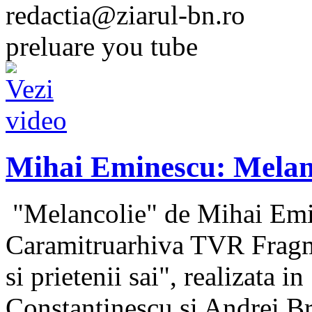
redactia@ziarul-bn.ro
preluare you tube
Mihai Eminescu: Melan
"Melancolie" de Mihai Emin
Caramitruarhiva TVR Fragm
si prietenii sai", realizata 
Constantinescu si Andrei B