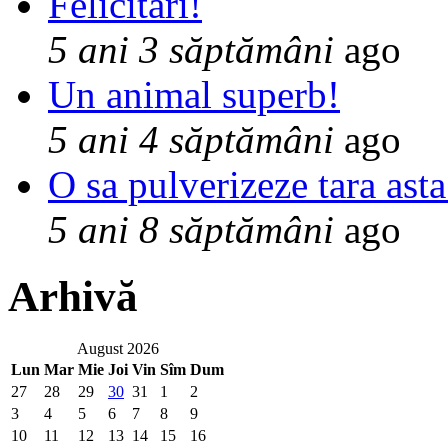
Felicitari!
5 ani 3 săptămâni
ago
Un animal superb!
5 ani 4 săptămâni
ago
O sa pulverizeze tara asta
5 ani 8 săptămâni
ago
Arhivă
August 2026
Lun
Mar
Mie
Joi
Vin
Sîm
Dum
27
28
29
30
31
1
2
3
4
5
6
7
8
9
10
11
12
13
14
15
16