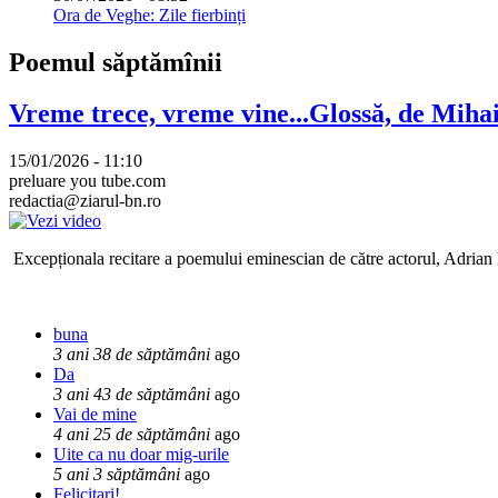
Ora de Veghe: Zile fierbinți
Poemul săptămînii
Vreme trece, vreme vine...Glossă, de Mih
15/01/2026 - 11:10
preluare you tube.com
redactia@ziarul-bn.ro
Excepționala recitare a poemului eminescian de către actorul, Adrian P
buna
3 ani 38 de săptămâni
ago
Da
3 ani 43 de săptămâni
ago
Vai de mine
4 ani 25 de săptămâni
ago
Uite ca nu doar mig-urile
5 ani 3 săptămâni
ago
Felicitari!