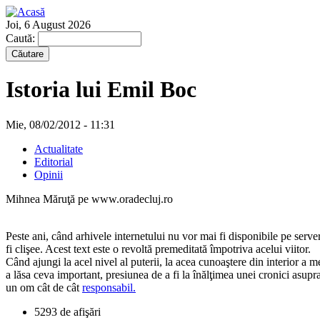
Joi, 6 August 2026
Caută:
Istoria lui Emil Boc
Mie, 08/02/2012 - 11:31
Actualitate
Editorial
Opinii
Mihnea Măruţă pe www.oradecluj.ro
Peste ani, când arhivele internetului nu vor mai fi disponibile pe serve
fi clişee. Acest text este o revoltă premeditată împotriva acelui viitor.
Când ajungi la acel nivel al puterii, la acea cunoaştere din interior a me
a lăsa ceva important, presiunea de a fi la înălţimea unei cronici asupra c
un om cât de cât
responsabil.
5293 de afişări