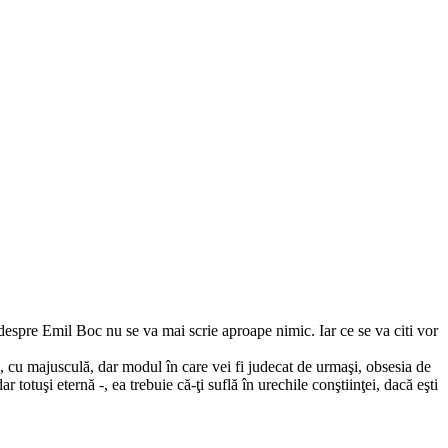
 despre Emil Boc nu se va mai scrie aproape nimic. Iar ce se va citi vor
ria, cu majusculă, dar modul în care vei fi judecat de urmaşi, obsesia de
 totuşi eternă -, ea trebuie că-ţi suflă în urechile conştiinţei, dacă eşti