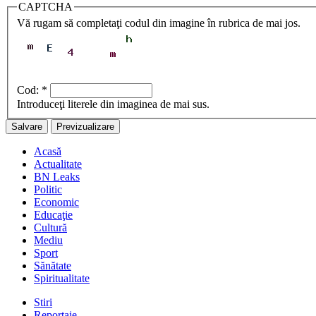
CAPTCHA
Vă rugam să completaţi codul din imagine în rubrica de mai jos.
Cod:
*
Introduceţi literele din imaginea de mai sus.
Acasă
Actualitate
BN Leaks
Politic
Economic
Educaţie
Cultură
Mediu
Sport
Sănătate
Spiritualitate
Stiri
Reportaje