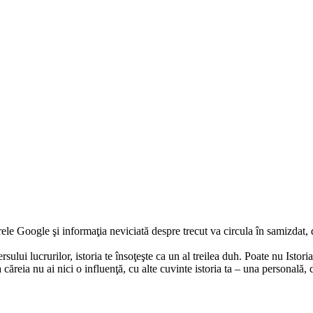
rele Google şi informaţia neviciată despre trecut va circula în samizdat,
rsului lucrurilor, istoria te însoţeşte ca un al treilea duh. Poate nu Isto
ăreia nu ai nici o influenţă, cu alte cuvinte istoria ta – una personală, dar