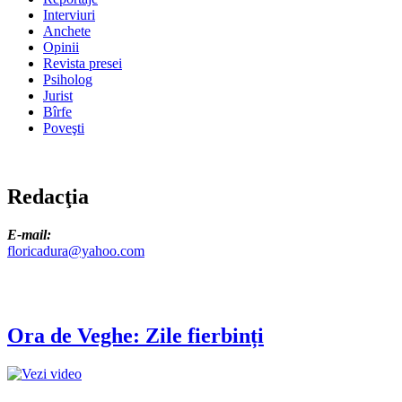
Interviuri
Anchete
Opinii
Revista presei
Psiholog
Jurist
Bîrfe
Poveşti
Redacţia
E-mail:
floricadura@yahoo.com
Ora de Veghe: Zile fierbinți