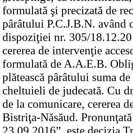
formulată şi precizată de r
pârâtului P.C.J.B.N. având 
dispoziţiei nr. 305/18.12.2
cererea de intervenţie acceso
formulată de A.A.E.B. Obli
plătească pârâtului suma de
cheltuieli de judecată. Cu d
de la comunicare, cererea d
Bistriţa-Năsăud. Pronunţată 
23.09.2016”, este decizia T