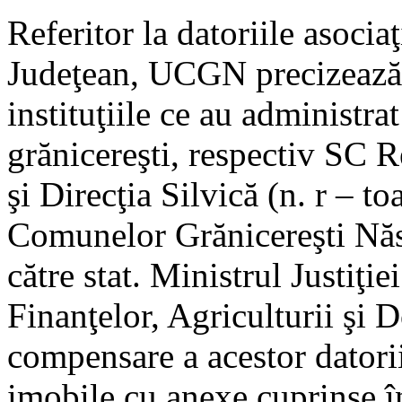
Referitor la datoriile asocia
Judeţean, UCGN precizează 
instituţiile ce au administra
grănicereşti, respectiv SC
şi Direcţia Silvică (n. r – t
Comunelor Grănicereşti Năs
către stat. Ministrul Justiţie
Finanţelor, Agriculturii şi
compensare a acestor datorii
imobile cu anexe cuprinse în