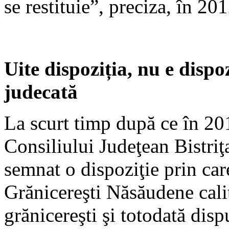
se restituie”, preciza, în 201
Uite dispoziția, nu e disp
judecată
La scurt timp după ce în 20
Consiliului Judeţean Bistr
semnat o dispoziţie prin c
Grănicereşti Năsăudene calit
grănicereşti şi totodată disp