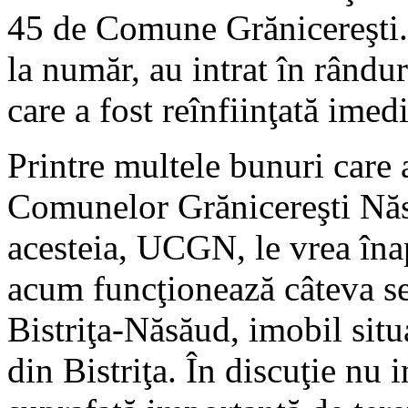
45 de Comune Grănicereşti. 
la număr, au intrat în rândur
care a fost reînfiinţată ime
Printre multele bunuri care 
Comunelor Grănicereşti Năs
acesteia, UCGN, le vrea înap
acum funcţionează câteva sec
Bistriţa-Năsăud, imobil sit
din Bistriţa. În discuţie nu i