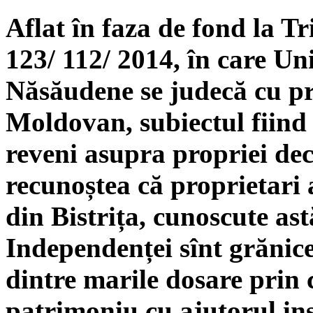
Aflat în faza de fond la 
123/ 112/ 2014, în care U
Năsăudene se judecă cu p
Moldovan, subiectul fiind 
reveni asupra propriei dec
recunoștea că proprietari a
din Bistrița, cunoscute ast
Independenței sînt grănice
dintre marile dosare prin 
patrimoniu cu ajutorul ins