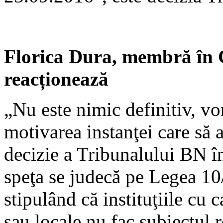
Florica Dura, membră în 
reacționează
„Nu este nimic definitiv, v
motivarea instanţei care să
decizie a Tribunalului BN 
speţa se judecă pe Legea 10/
stipulând că instituţiile cu c
sau locale nu fac subiectul r