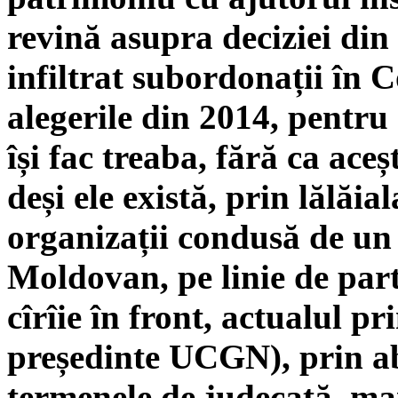
revină asupra deciziei din
infiltrat subordonații în 
alegerile din 2014, pentru 
își fac treaba, fără ca ace
deși ele există, prin lălăia
organizații condusă de un
Moldovan, pe linie de parti
cîrîie în front, actualul 
președinte UCGN), prin ab
termenele de judecată, mai