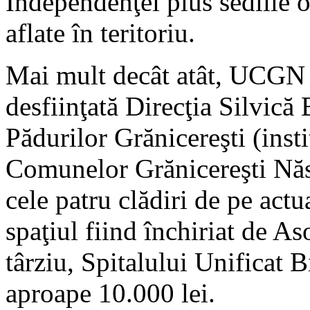
Independenţei plus sediile o
aflate în teritoriu.
Mai mult decât atât, UCGN a
desfiinţată Direcţia Silvică 
Pădurilor Grănicereşti (inst
Comunelor Grănicereşti Năsă
cele patru clădiri de pe act
spaţiul fiind închiriat de As
târziu, Spitalului Unificat B
aproape 10.000 lei.