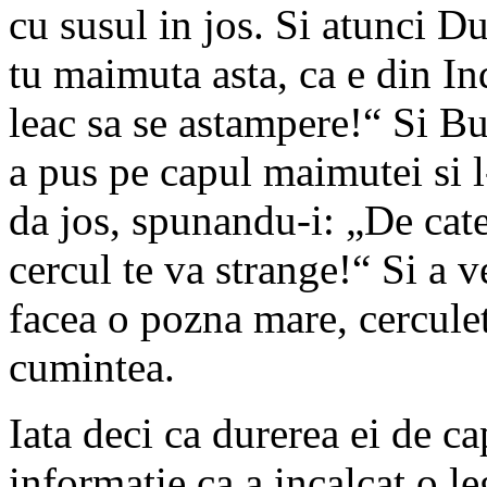
cu susul in jos. Si atunci 
tu maimuta asta, ca e din Indi
leac sa se astampere!“ Si Bud
a pus pe capul maimutei si l
da jos, spunandu-i: „De cate
cercul te va strange!“ Si a
facea o pozna mare, cerculet
cumintea.
Iata deci ca durerea ei de c
informatie ca a incalcat o le