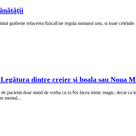
ănătăţii
intal grabeste refacerea fizicaEste regula numarul unu, si toate celelalte
 Legătura dintre creier şi boala sau Noua M
acienti doar stand de vorba cu ei.Nu facea nimic magic, decat ca le exp
am mental...