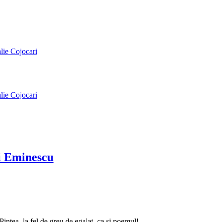
alie Cojocari
alie Cojocari
ai Eminescu
intea, la fel de greu de egalat, ca și poemul!