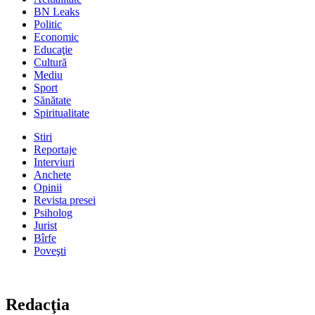
BN Leaks
Politic
Economic
Educaţie
Cultură
Mediu
Sport
Sănătate
Spiritualitate
Stiri
Reportaje
Interviuri
Anchete
Opinii
Revista presei
Psiholog
Jurist
Bîrfe
Poveşti
Redacţia