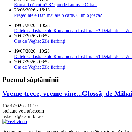
România încotro? Răspunde Ludovic Orban
23/06/2026 - 16:13
Președintele Dan mai are o carte. Cum o joacă?
19/07/2026 - 10:28
Datele cadastrale ale României au fost furate?! Detalii de la Vit
30/07/2026 - 08:52
Ora de Veghe: Zile fierbinți
19/07/2026 - 10:28
Datele cadastrale ale României au fost furate?! Detalii de la Vit
30/07/2026 - 08:52
Ora de Veghe: Zile fierbinți
Poemul săptămînii
Vreme trece, vreme vine...Glossă, de Mih
15/01/2026 - 11:10
preluare you tube.com
redactia@ziarul-bn.ro
Excepționala recitare a poemului eminescian de către actorul, Adrian P