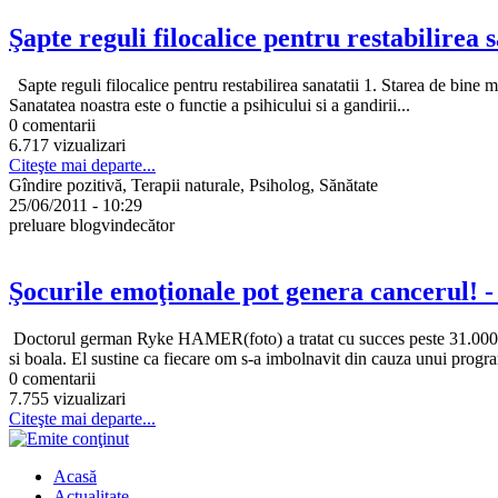
Şapte reguli filocalice pentru restabilirea s
Sapte reguli filocalice pentru restabilirea sanatatii 1. Starea de bine m
Sanatatea noastra este o functie a psihicului si a gandirii...
0 comentarii
6.717 vizualizari
Citeşte mai departe...
Gîndire pozitivă, Terapii naturale, Psiholog, Sănătate
25/06/2011 - 10:29
preluare blogvindecător
Şocurile emoţionale pot genera cancerul! -
Doctorul german Ryke HAMER(foto) a tratat cu succes peste 31.000 de p
si boala. El sustine ca fiecare om s-a imbolnavit din cauza unui progr
0 comentarii
7.755 vizualizari
Citeşte mai departe...
Acasă
Actualitate