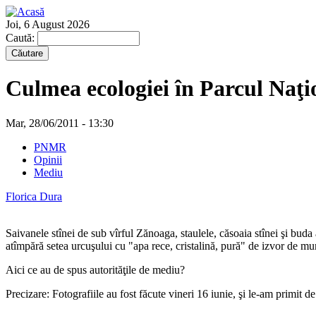
Joi, 6 August 2026
Caută:
Culmea ecologiei în Parcul Naţ
Mar, 28/06/2011 - 13:30
PNMR
Opinii
Mediu
Florica Dura
Saivanele stînei de sub vîrful Zănoaga, staulele, căsoaia stînei şi buda 
atîmpără setea urcuşului cu "apa rece, cristalină, pură" de izvor de mu
Aici ce au de spus autorităţile de mediu?
Precizare: Fotografiile au fost făcute vineri 16 iunie, şi le-am primit 