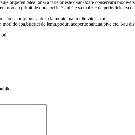
taulelor;perenitatea lor si a tarlelor este daunatoare conservarii biodive
nt nou au primit de doua ori in 7 ani.Ce sa mai zic de periodicitatea cu c
ne stiu ca ar trebui sa duca la munte mai multe vite si cai.
n mori de apa,biserici de lemn,poduri acoperite saitaua,pive etc. l-au dist
i.
oti.
public.