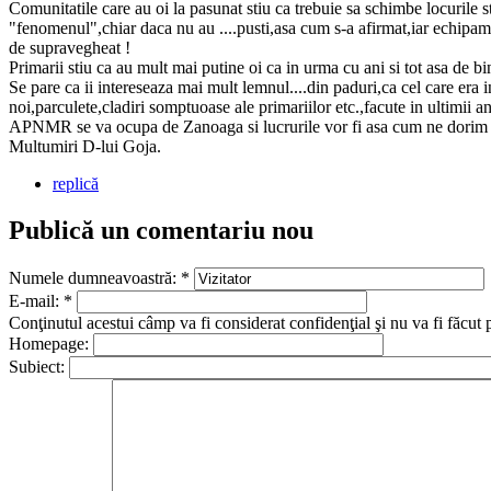
Comunitatile care au oi la pasunat stiu ca trebuie sa schimbe locurile s
"fenomenul",chiar daca nu au ....pusti,asa cum s-a afirmat,iar echipame
de supravegheat !
Primarii stiu ca au mult mai putine oi ca in urma cu ani si tot asa de bi
Se pare ca ii intereseaza mai mult lemnul....din paduri,ca cel care era i
noi,parculete,cladiri somptuoase ale primariilor etc.,facute in ultimii an
APNMR se va ocupa de Zanoaga si lucrurile vor fi asa cum ne dorim t
Multumiri D-lui Goja.
replică
Publică un comentariu nou
Numele dumneavoastră:
*
E-mail:
*
Conţinutul acestui câmp va fi considerat confidenţial şi nu va fi făcut 
Homepage:
Subiect: