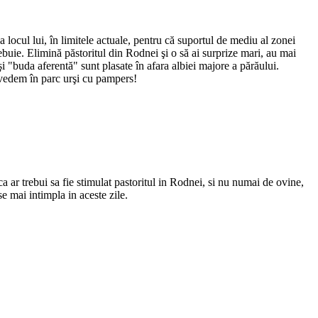
a locul lui, în limitele actuale, pentru că suportul de mediu al zonei
rebuie. Elimină păstoritul din Rodnei şi o să ai surprize mari, au mai
 şi "buda aferentă" sunt plasate în afara albiei majore a părăului.
 vedem în parc urşi cu pampers!
ca ar trebui sa fie stimulat pastoritul in Rodnei, si nu numai de ovine,
e mai intimpla in aceste zile.