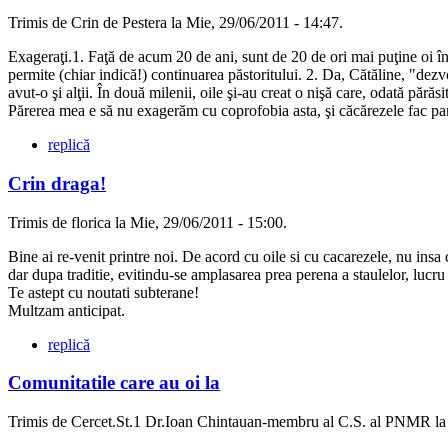
Trimis de Crin de Pestera la Mie, 29/06/2011 - 14:47.
Exageraţi.1. Faţă de acum 20 de ani, sunt de 20 de ori mai puţine oi în e
permite (chiar indică!) continuarea păstoritului. 2. Da, Cătăline, "dezv
avut-o şi alţii. În două milenii, oile şi-au creat o nişă care, odată pără
Părerea mea e să nu exagerăm cu coprofobia asta, şi căcărezele fac p
replică
Crin draga!
Trimis de florica la Mie, 29/06/2011 - 15:00.
Bine ai re-venit printre noi. De acord cu oile si cu cacarezele, nu insa 
dar dupa traditie, evitindu-se amplasarea prea perena a staulelor, lucru
Te astept cu noutati subterane!
Multzam anticipat.
replică
Comunitatile care au oi la
Trimis de Cercet.St.1 Dr.Ioan Chintauan-membru al C.S. al PNMR la 