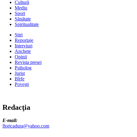
Cultură
Mediu
Sport
Sănătate
Spiritualitate
Stiri
Reportaje
Interviuri
Anchete
Opinii
Revista presei
Psiholog
Jurist
Bîrfe
Poveşti
Redacţia
E-mail:
floricadura@yahoo.com