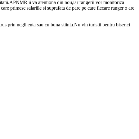
rsitatii.APNMR ii va atentiona din nou,iar rangerii vor monitoriza
are primesc salariile si suprafata de parc pe care fiecare ranger o are
rus prin neglijenta sau cu buna stiinta.Nu vin turistii pentru biserici