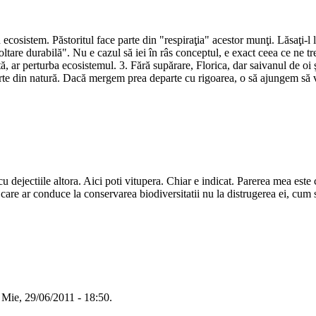
cosistem. Păstoritul face parte din "respiraţia" acestor munţi. Lăsaţi-l l
oltare durabilă". Nu e cazul să iei în râs conceptul, e exact ceea ce ne t
sită, ar perturba ecosistemul. 3. Fără supărare, Florica, dar saivanul de oi
arte din natură. Dacă mergem prea departe cu rigoarea, o să ajungem să
cu dejectiile altora. Aici poti vitupera. Chiar e indicat. Parerea mea este 
 care ar conduce la conservarea biodiversitatii nu la distrugerea ei, cum s
Mie, 29/06/2011 - 18:50.