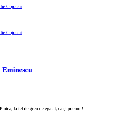
alie Cojocari
alie Cojocari
ai Eminescu
intea, la fel de greu de egalat, ca și poemul!