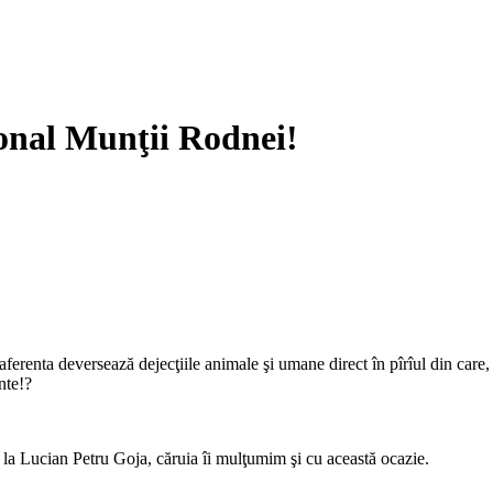
ional Munţii Rodnei!
aferenta deversează dejecţiile animale şi umane direct în pîrîul din care, 
nte!?
de la Lucian Petru Goja, căruia îi mulţumim şi cu această ocazie.