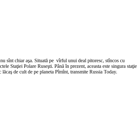
nu sînt chiar aşa. Situată pe vîrful unui deal pitoresc, stîncos cu
tele Staţiei Polare Ruseşti. Până în prezent, aceasta este singura staţie
c lăcaş de cult de pe planeta Pîmînt, transmite Russia Today.