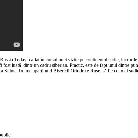
ussia Today a aflat în cursul unei vizite pe continentul sudic, lucrurile 
fost luată dintr-un cadru siberian. Practic, este de fapt unul dintre punc
ica Sfânta Treime aparţinînd Bisericii Ortodoxe Ruse, să fie cel mai sudi
public.