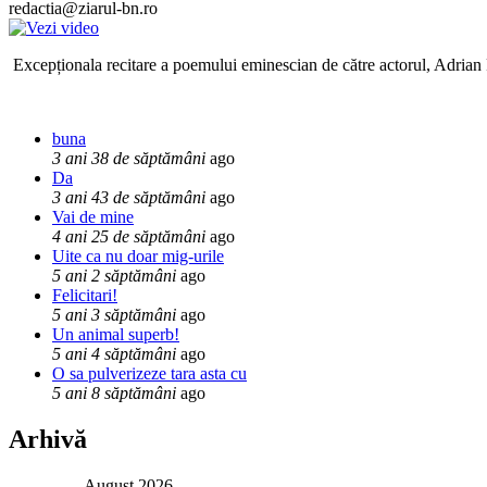
redactia@ziarul-bn.ro
Excepționala recitare a poemului eminescian de către actorul, Adrian P
buna
3 ani 38 de săptămâni
ago
Da
3 ani 43 de săptămâni
ago
Vai de mine
4 ani 25 de săptămâni
ago
Uite ca nu doar mig-urile
5 ani 2 săptămâni
ago
Felicitari!
5 ani 3 săptămâni
ago
Un animal superb!
5 ani 4 săptămâni
ago
O sa pulverizeze tara asta cu
5 ani 8 săptămâni
ago
Arhivă
August 2026