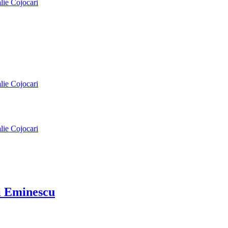
alie Cojocari
alie Cojocari
alie Cojocari
ai Eminescu