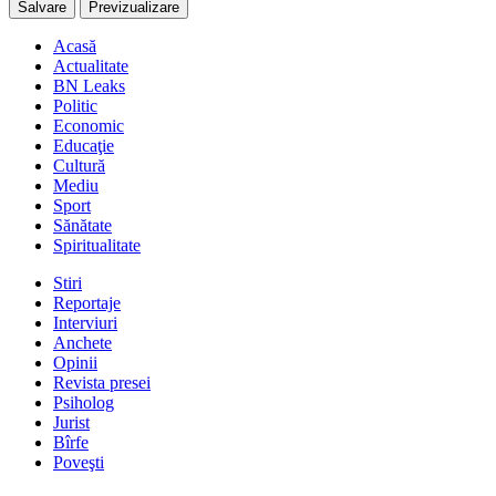
Acasă
Actualitate
BN Leaks
Politic
Economic
Educaţie
Cultură
Mediu
Sport
Sănătate
Spiritualitate
Stiri
Reportaje
Interviuri
Anchete
Opinii
Revista presei
Psiholog
Jurist
Bîrfe
Poveşti