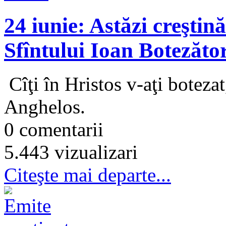
24 iunie: Astăzi creştin
Sfîntului Ioan Botezăto
Cîţi în Hristos v-aţi botezat
Anghelos.
0 comentarii
5.443 vizualizari
Citeşte mai departe...