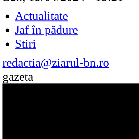
Actualitate
Jaf în pădure
Stiri
redactia@ziarul-bn.ro
gazeta