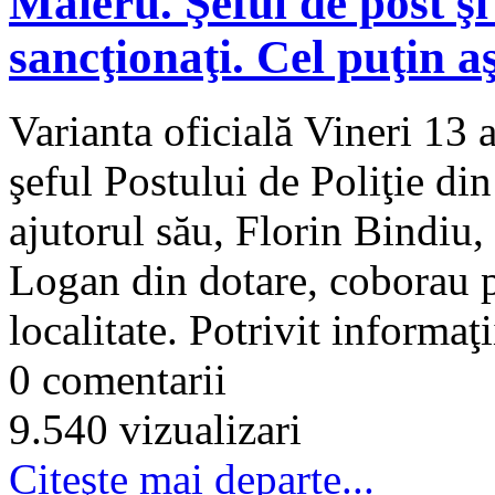
Maieru. Şeful de post şi
sancţionaţi. Cel puţin a
Varianta oficială Vineri 13 a
şeful Postului de Poliţie di
ajutorul său, Florin Bindiu, 
Logan din dotare, coborau p
localitate. Potrivit informaţ
0 comentarii
9.540 vizualizari
Citeşte mai departe...