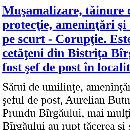
Muşamalizare, tăinure d
protecţie, ameninţări şi
pe scurt - Corupţie. Est
cetăţeni din Bistriţa Bîrg
fost şef de post în locali
Sătui de umilinţe, ameninţări
şeful de post, Aurelian Butn
Prundu Bîrgăului, mai mulţi
Bîrgăului au rupt tăcerea şi 