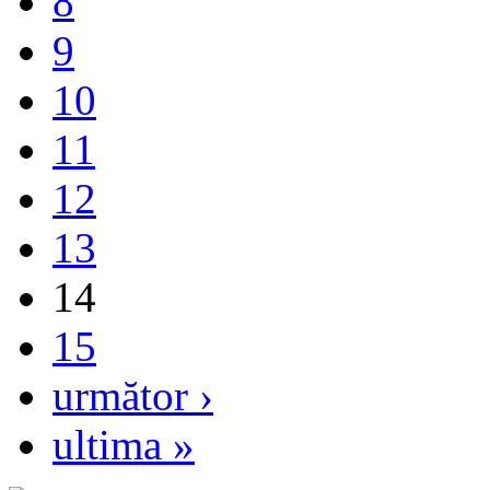
8
9
10
11
12
13
14
15
următor ›
ultima »