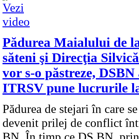
Pădurea Maialului de la 
săteni şi Direcţia Silvic
vor s-o păstreze, DSBN a
ITRSV pune lucrurile l
Pădurea de stejari în care se
devenit prilej de conflict în
BN. În timp ce DS BN, prin 