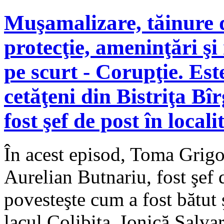
Muşamalizare, tăinure d
protecţie, ameninţări şi
pe scurt - Corupţie. Est
cetăţeni din Bistriţa Bîrg
fost şef de post în locali
În acest episod, Toma Grigor
Aurelian Butnariu, fost şef d
povesteşte cum a fost bătut 
lacul Colibiţa, Ionică Şalva