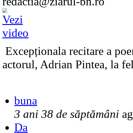
redactia@ziarul-bn.ro
Excepționala recitare a poe
actorul, Adrian Pintea, la fe
buna
3 ani 38 de săptămâni
ag
Da