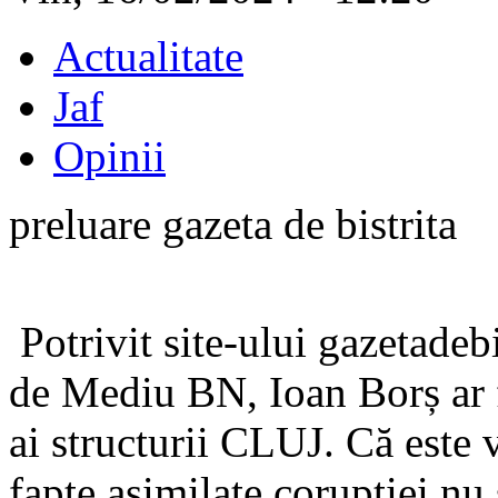
Actualitate
Jaf
Opinii
preluare gazeta de bistrita
Potrivit site-ului gazetadebi
de Mediu BN, Ioan Borș ar f
ai structurii CLUJ. Că este 
fapte asimilate corupției nu 