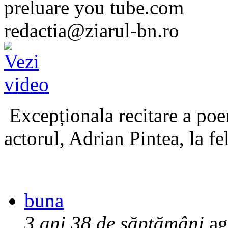
preluare you tube.com
redactia@ziarul-bn.ro
Excepționala recitare a poe
actorul, Adrian Pintea, la fe
buna
3 ani 38 de săptămâni
ag