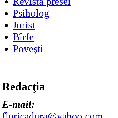
Revista presei
Psiholog
Jurist
Bîrfe
Poveşti
Redacţia
E-mail:
floricadura@yahoo.com